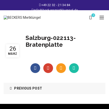
+49 22 32 - 21 34 84
info@beckersmietkluengel.de
Lager: Gutenbergstraße 1 - 50389 Wesseling
0
Mo - Fr: 9 – 17 Uhr, Sa: 9 – 12 Uhr
Salzburg-022113-
Bratenplatte
26
MÄRZ
PREVIOUS POST