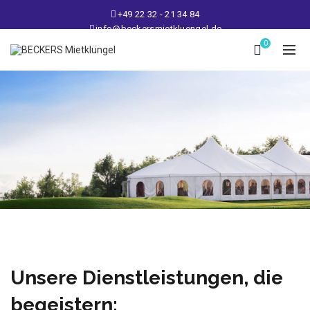
+49 22 32 - 21 34 84
info@beckersmietkluengel.de
Lager: Gutenbergstraße 1 - 50389 Wesseling
0
Mo - Fr: 9 – 17 Uhr, Sa: 9 – 12 Uhr
Unsere Dienstleistungen, die
begeistern: