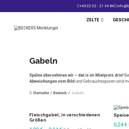
+49 22 32 - 21 34 84
info@b
ZELTE
GESCH
Gabeln
Spülen übernehmen wir – dat is im Mietpreis drin!
Be
Abweichungen vom Bild
und Gebrauchsspuren sind mö
Startseite
Besteck
Gabeln
Fleischgabel, in verschiedenen
Speis
Größen
0,24
€