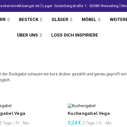
eckersmietkluengel.de
Lager: Gutenbergstraße 1 - 50389 Wesseling
Mo 
IRR
BESTECK
GLÄSER
MÖBEL
WEITER
ÜBER UNS
LOSS DICH INSPIRIERE
i der Rückgabe schauen wir kurz drüber, gezählt und genau geprüft wir
glich.
egabel Vega
Kuchengabel Vega
0,24
€
3 Tage / Fr - Mo
3 Tage / Fr - Mo