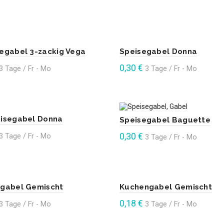
9% Mehrwertsteuer
Enthält 19% Mehrwertsteuer
en Warenkorb
In den Warenkorb
egabel 3-zackig Vega
Speisegabel Donna
0,30
€
3 Tage / Fr - Mo
3 Tage / Fr - Mo
9% Mehrwertsteuer
Enthält 19% Mehrwertsteuer
en Warenkorb
In den Warenkorb
eisegabel Donna
Speisegabel Baguette
0,30
€
3 Tage / Fr - Mo
3 Tage / Fr - Mo
9% Mehrwertsteuer
Enthält 19% Mehrwertsteuer
en Warenkorb
In den Warenkorb
egabel Gemischt
Kuchengabel Gemischt
0,18
€
3 Tage / Fr - Mo
3 Tage / Fr - Mo
9% Mehrwertsteuer
Enthält 19% Mehrwertsteuer