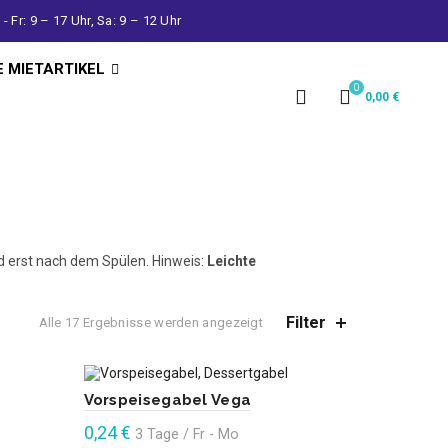
- Fr: 9 – 17 Uhr, Sa: 9 – 12 Uhr
E MIETARTIKEL
0
0,00
€
d erst nach dem Spülen. Hinweis:
Leichte
Filter
Alle 17 Ergebnisse werden angezeigt
Vorspeisegabel Vega
0,24
€
3 Tage / Fr - Mo