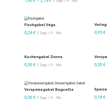
1,90
€
–
2,14
€
3 Tage / Fr - Mo
Enthält 1
Enthält 19% Mehrwertsteuer
In d
Dieses
Ausführung wählen
Vorleg
Fischgabel Vega
Produkt
0,95
€
0,24
€
3 Tage / Fr - Mo
weist
Enthält 1
Enthält 19% Mehrwertsteuer
mehrere
Varianten
In d
In den Warenkorb
Kuchengabel Donna
Vorsp
auf.
0,30
€
0,30
€
3 Tage / Fr - Mo
Die
Enthält 19% Mehrwertsteuer
Enthält 1
Optionen
können
In den Warenkorb
In d
Speis
auf
Vorspeisegabel Baguette
0,18
€
0,30
€
der
3 Tage / Fr - Mo
Produktseite
Enthält 1
Enthält 19% Mehrwertsteuer