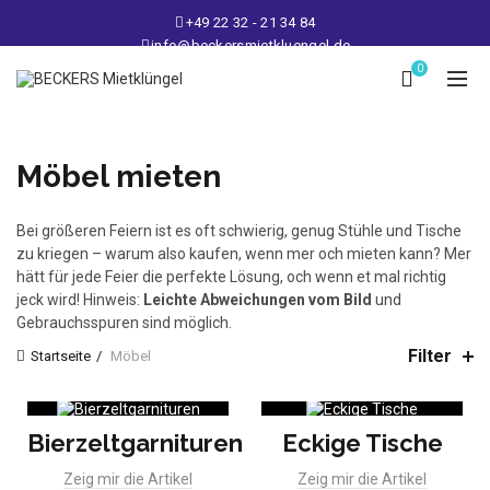
+49 22 32 - 21 34 84
info@beckersmietkluengel.de
Lager: Gutenbergstraße 1 - 50389 Wesseling
0
Mo - Fr: 9 – 17 Uhr, Sa: 9 – 12 Uhr
Möbel mieten
Bei größeren Feiern ist es oft schwierig, genug Stühle und Tische
zu kriegen – warum also kaufen, wenn mer och mieten kann? Mer
hätt für jede Feier die perfekte Lösung, och wenn et mal richtig
jeck wird! Hinweis:
Leichte Abweichungen vom Bild
und
Gebrauchsspuren sind möglich.
Filter
Startseite
Möbel
Bierzeltgarnituren
Eckige Tische
Zeig mir die Artikel
Zeig mir die Artikel