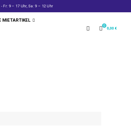
- Fr: 9 – 17 Uhr, Sa: 9 – 12 Uhr
E MIETARTIKEL
0
0,00
€