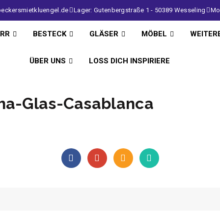
eckersmietkluengel.de
Lager: Gutenbergstraße 1 - 50389 Wesseling
Mo 
IRR
BESTECK
GLÄSER
MÖBEL
WEITER
ÜBER UNS
LOSS DICH INSPIRIERE
nha-Glas-Casablanca