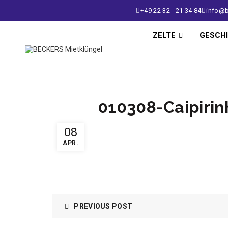
+49 22 32 - 21 34 84
info@b
ZELTE
GESCH
010308-Caipiri
08
APR.
PREVIOUS POST