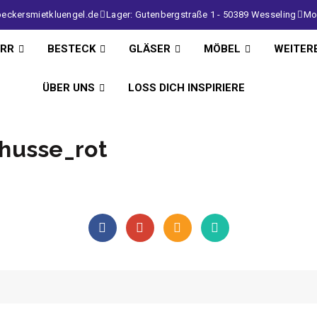
eckersmietkluengel.de
Lager: Gutenbergstraße 1 - 50389 Wesseling
Mo 
IRR
BESTECK
GLÄSER
MÖBEL
WEITER
ÜBER UNS
LOSS DICH INSPIRIERE
husse_rot