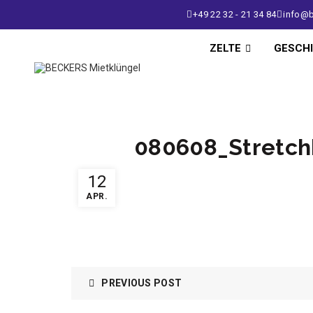
+49 22 32 - 21 34 84
info@b
ZELTE
GESCH
080608_Stretch
12
APR.
PREVIOUS POST