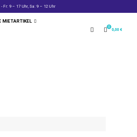
- Fr: 9 – 17 Uhr, Sa: 9 – 12 Uhr
E MIETARTIKEL
0
0,00
€