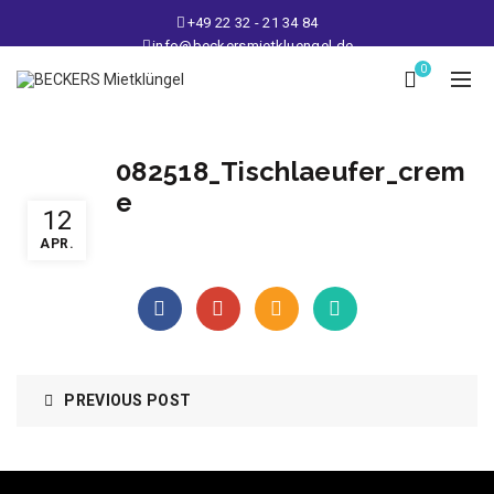
+49 22 32 - 21 34 84
info@beckersmietkluengel.de
Lager: Gutenbergstraße 1 - 50389 Wesseling
0
Mo - Fr: 9 – 17 Uhr, Sa: 9 – 12 Uhr
082518_Tischlaeufer_crem
e
12
APR.
PREVIOUS POST