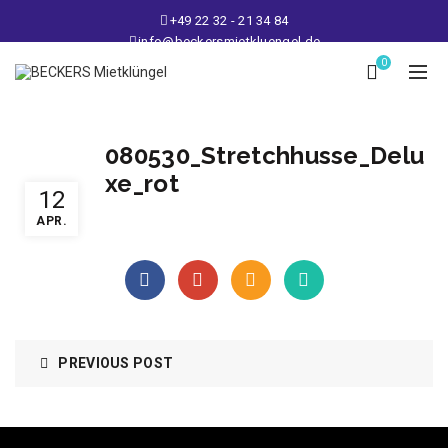
+49 22 32 - 21 34 84
info@beckersmietkluengel.de
Lager: Gutenbergstraße 1 - 50389 Wesseling
0
Mo - Fr: 9 – 17 Uhr, Sa: 9 – 12 Uhr
080530_Stretchhusse_Delu
xe_rot
12
APR.
PREVIOUS POST