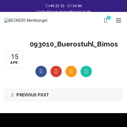
+49 22 32 - 21 34 84
info@beckersmietkluengel.de
Lager: Gutenbergstraße 1 - 50389 Wesseling
0
Mo - Fr: 9 – 17 Uhr, Sa: 9 – 12 Uhr
093010_Buerostuhl_Bimos
15
APR.
PREVIOUS POST