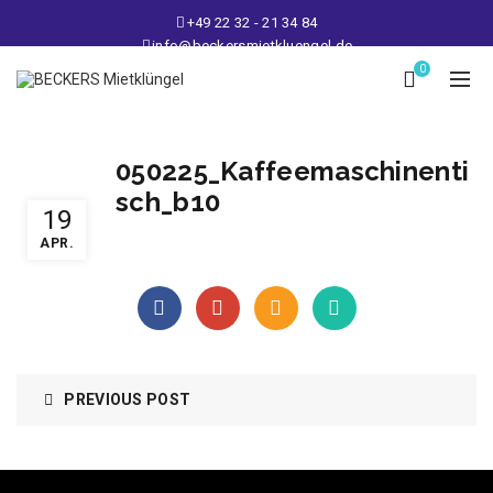
+49 22 32 - 21 34 84
info@beckersmietkluengel.de
Lager: Gutenbergstraße 1 - 50389 Wesseling
0
Mo - Fr: 9 – 17 Uhr, Sa: 9 – 12 Uhr
050225_Kaffeemaschinenti
sch_b10
19
APR.
PREVIOUS POST