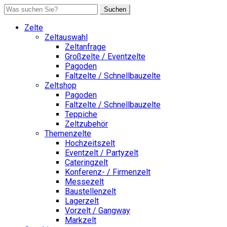
Suchen
Zelte
Zeltauswahl
Zeltanfrage
Großzelte / Eventzelte
Pagoden
Faltzelte / Schnellbauzelte
Zeltshop
Pagoden
Faltzelte / Schnellbauzelte
Teppiche
Zeltzubehör
Themenzelte
Hochzeitszelt
Eventzelt / Partyzelt
Cateringzelt
Konferenz- / Firmenzelt
Messezelt
Baustellenzelt
Lagerzelt
Vorzelt / Gangway
Markzelt