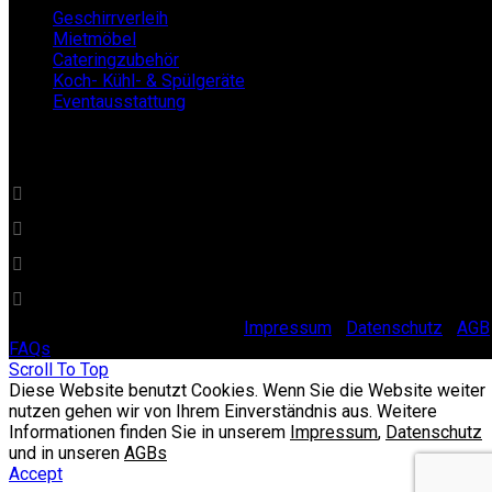
Geschirrverleih
Mietmöbel
Cateringzubehör
Koch- Kühl- & Spülgeräte
Eventausstattung
BECKERs Mietklüngel
0 22 32 - 21 34 84
info@beckersmietkluengel.de
Gutenbergstraße 1 - 50389 Wesseling
Mo - Fr: 9 – 17 Uhr, Sa: 9 – 12 Uhr
© 2025 Beckers Mietklüngel |
Impressum
|
Datenschutz
|
AGB
FAQs
Scroll To Top
Diese Website benutzt Cookies. Wenn Sie die Website weiter
nutzen gehen wir von Ihrem Einverständnis aus. Weitere
Informationen finden Sie in unserem
Impressum
,
Datenschutz
und in unseren
AGBs
Accept