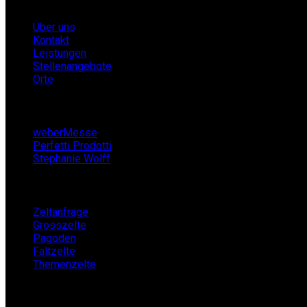
Infos
Über uns
Kontakt
Leistungen
Stellenangebote
Orte
Partner
weberMesse
Perfetti Prodotti
Stephanie Wolff
Zeltverleih
Zeltanfrage
Grosszelte
Pagoden
Faltzelte
Themenzelte
Mietshop