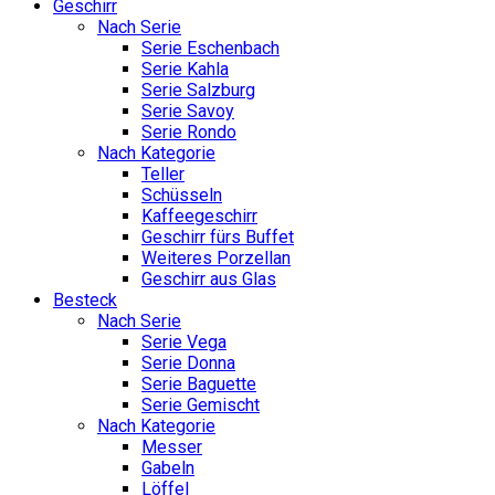
Geschirr
Nach Serie
Serie Eschenbach
Serie Kahla
Serie Salzburg
Serie Savoy
Serie Rondo
Nach Kategorie
Teller
Schüsseln
Kaffeegeschirr
Geschirr fürs Buffet
Weiteres Porzellan
Geschirr aus Glas
Besteck
Nach Serie
Serie Vega
Serie Donna
Serie Baguette
Serie Gemischt
Nach Kategorie
Messer
Gabeln
Löffel