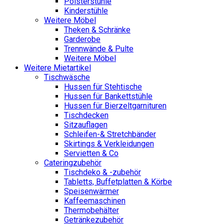
Polsterstühle
Kinderstühle
Weitere Möbel
Theken & Schränke
Garderobe
Trennwände & Pulte
Weitere Möbel
Weitere Mietartikel
Tischwäsche
Hussen für Stehtische
Hussen für Bankettstühle
Hussen für Bierzeltgarnituren
Tischdecken
Sitzauflagen
Schleifen-& Stretchbänder
Skirtings & Verkleidungen
Servietten & Co
Cateringzubehör
Tischdeko & -zubehör
Tabletts, Buffetplatten & Körbe
Speisenwärmer
Kaffeemaschinen
Thermobehälter
Getränkezubehör