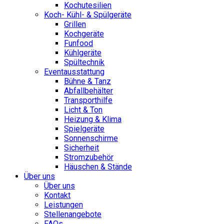
Kochutesilien
Koch- Kühl- & Spülgeräte
Grillen
Kochgeräte
Funfood
Kühlgeräte
Spültechnik
Eventausstattung
Bühne & Tanz
Abfallbehälter
Transporthilfe
Licht & Ton
Heizung & Klima
Spielgeräte
Sonnenschirme
Sicherheit
Stromzubehör
Häuschen & Stände
Über uns
Über uns
Kontakt
Leistungen
Stellenangebote
FAQs