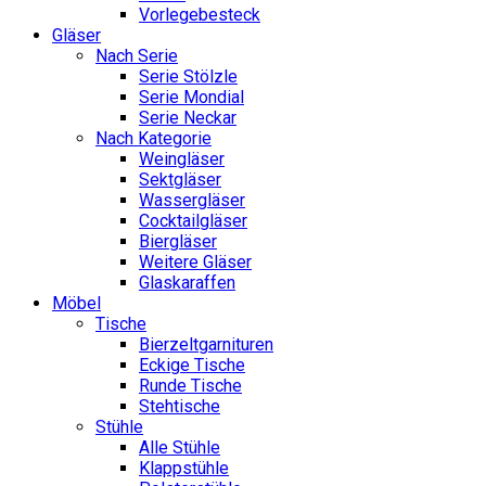
Vorlegebesteck
Gläser
Nach Serie
Serie Stölzle
Serie Mondial
Serie Neckar
Nach Kategorie
Weingläser
Sektgläser
Wassergläser
Cocktailgläser
Biergläser
Weitere Gläser
Glaskaraffen
Möbel
Tische
Bierzeltgarnituren
Eckige Tische
Runde Tische
Stehtische
Stühle
Alle Stühle
Klappstühle