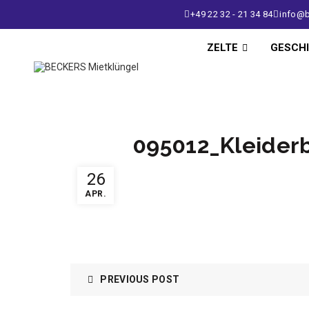
+49 22 32 - 21 34 84
info@b
ZELTE
GESCH
095012_Kleider
26
APR.
PREVIOUS POST