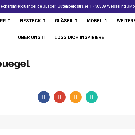
eckersmietkluengel.de
Lager: Gutenbergstraße 1 - 50389 Wesseling
Mo 
IRR
BESTECK
GLÄSER
MÖBEL
WEITER
ÜBER UNS
LOSS DICH INSPIRIERE
buegel