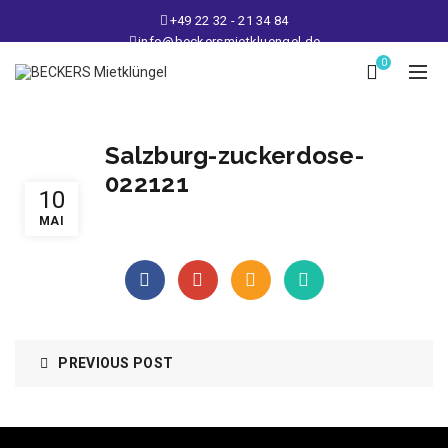
+49 22 32 - 21 34 84
info@beckersmietkluengel.de
Lager: Gutenbergstraße 1 - 50389 Wesseling
0
Mo - Fr: 9 – 17 Uhr, Sa: 9 – 12 Uhr
Salzburg-zuckerdose-
022121
10
MAI
PREVIOUS POST