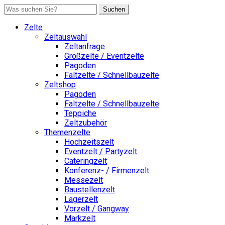
Suchen
Zelte
Zeltauswahl
Zeltanfrage
Großzelte / Eventzelte
Pagoden
Faltzelte / Schnellbauzelte
Zeltshop
Pagoden
Faltzelte / Schnellbauzelte
Teppiche
Zeltzubehör
Themenzelte
Hochzeitszelt
Eventzelt / Partyzelt
Cateringzelt
Konferenz- / Firmenzelt
Messezelt
Baustellenzelt
Lagerzelt
Vorzelt / Gangway
Markzelt