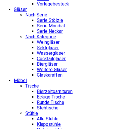
Vorlegebesteck
Gläser
Nach Serie
Serie Stölzle
Serie Mondial
Serie Neckar
Nach Kategorie
Weingläser
Sektgläser
Wassergläser
Cocktailgläser
Biergläser
Weitere Gläser
Glaskaraffen
Möbel
Tische
Bierzeltgarnituren
Eckige Tische
Runde Tische
Stehtische
Stühle
Alle Stühle
Klappstühle