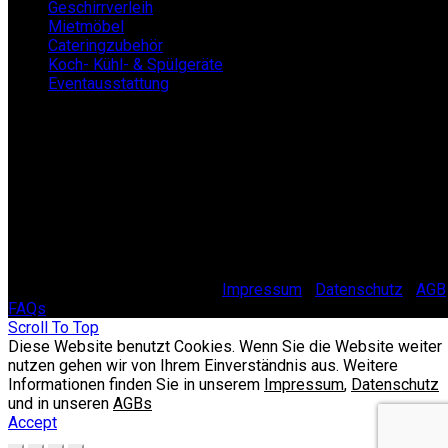
Geschirrverleih
Mietmöbel
Cateringzubehör
Koch- Kühl- & Spülgeräte
Eventausstattung
BECKERs Mietklüngel
0 22 32 - 21 34 84
info@beckersmietkluengel.de
Gutenbergstraße 1 - 50389 Wesseling
Mo - Fr: 9 – 17 Uhr, Sa: 9 – 12 Uhr
© 2025 Beckers Mietklüngel |
Impressum
|
Datenschutz
|
AGB
FAQs
Scroll To Top
Diese Website benutzt Cookies. Wenn Sie die Website weiter
nutzen gehen wir von Ihrem Einverständnis aus. Weitere
Informationen finden Sie in unserem
Impressum
,
Datenschutz
und in unseren
AGBs
Accept