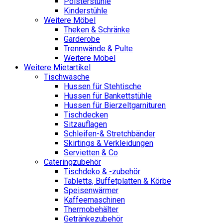
Polsterstühle
Kinderstühle
Weitere Möbel
Theken & Schränke
Garderobe
Trennwände & Pulte
Weitere Möbel
Weitere Mietartikel
Tischwäsche
Hussen für Stehtische
Hussen für Bankettstühle
Hussen für Bierzeltgarnituren
Tischdecken
Sitzauflagen
Schleifen-& Stretchbänder
Skirtings & Verkleidungen
Servietten & Co
Cateringzubehör
Tischdeko & -zubehör
Tabletts, Buffetplatten & Körbe
Speisenwärmer
Kaffeemaschinen
Thermobehälter
Getränkezubehör