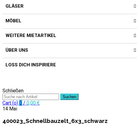
GLÄSER
MÖBEL
WEITERE MIETARTIKEL
ÜBER UNS
LOSS DICH INSPIRIERE
CLOSE
Schließen
Suchen
Cart (
o
)
0
/
0,00
€
14
Mai
400023_Schnellbauzelt_6x3_schwarz