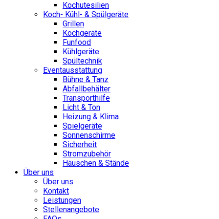
Kochutesilien
Koch- Kühl- & Spülgeräte
Grillen
Kochgeräte
Funfood
Kühlgeräte
Spültechnik
Eventausstattung
Bühne & Tanz
Abfallbehälter
Transporthilfe
Licht & Ton
Heizung & Klima
Spielgeräte
Sonnenschirme
Sicherheit
Stromzubehör
Häuschen & Stände
Über uns
Über uns
Kontakt
Leistungen
Stellenangebote
FAQs