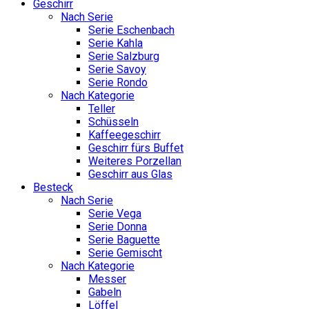
Geschirr
Nach Serie
Serie Eschenbach
Serie Kahla
Serie Salzburg
Serie Savoy
Serie Rondo
Nach Kategorie
Teller
Schüsseln
Kaffeegeschirr
Geschirr fürs Buffet
Weiteres Porzellan
Geschirr aus Glas
Besteck
Nach Serie
Serie Vega
Serie Donna
Serie Baguette
Serie Gemischt
Nach Kategorie
Messer
Gabeln
Löffel