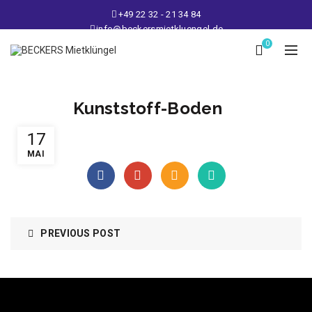
+49 22 32 - 21 34 84
info@beckersmietkluengel.de
Lager: Gutenbergstraße 1 - 50389 Wesseling
0
Mo - Fr: 9 – 17 Uhr, Sa: 9 – 12 Uhr
Kunststoff-Boden
17
MAI
PREVIOUS POST