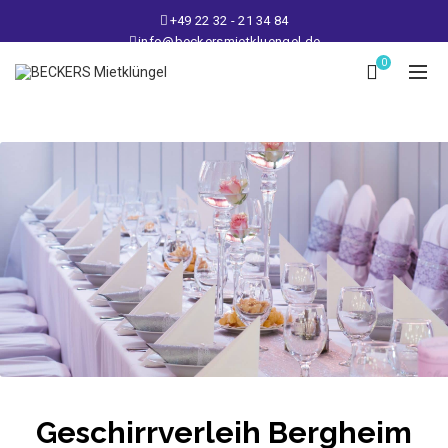
+49 22 32 - 21 34 84
info@beckersmietkluengel.de
Lager: Gutenbergstraße 1 - 50389 Wesseling
0
Mo - Fr: 9 – 17 Uhr, Sa: 9 – 12 Uhr
Geschirrverleih Bergheim