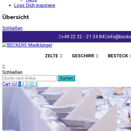
Loss Dich inspiriere
Übersicht
Schließen
+49 22 32 - 21 34 84
info@becke
ZELTE
GESCHIRR
BESTECK
Schließen
Suchen
Cart (
o
)
0
/
0,00
€