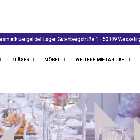
rsmietkluengel.de
Lager: Gutenbergstraße 1 - 50389 Wesselin
GLÄSER
MÖBEL
WEITERE MIETARTIKEL