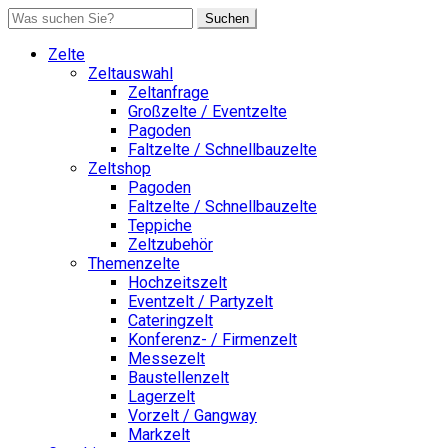
Suchen
Zelte
Zeltauswahl
Zeltanfrage
Großzelte / Eventzelte
Pagoden
Faltzelte / Schnellbauzelte
Zeltshop
Pagoden
Faltzelte / Schnellbauzelte
Teppiche
Zeltzubehör
Themenzelte
Hochzeitszelt
Eventzelt / Partyzelt
Cateringzelt
Konferenz- / Firmenzelt
Messezelt
Baustellenzelt
Lagerzelt
Vorzelt / Gangway
Markzelt