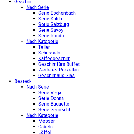
Geschirr
Nach Serie
Serie Eschenbach
Serie Kahla
Serie Salzburg
Serie Savoy
Serie Rondo
Nach Kategorie
Teller
Schüsseln
Kaffeegeschirr
Geschirr fürs Buffet
Weiteres Porzellan
Geschirr aus Glas
Besteck
Nach Serie
Serie Vega
Serie Donna
Serie Baguette
Serie Gemischt
Nach Kategorie
Messer
Gabeln
Löffel