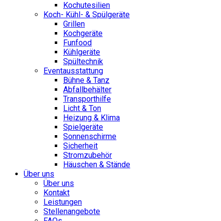
Kochutesilien
Koch- Kühl- & Spülgeräte
Grillen
Kochgeräte
Funfood
Kühlgeräte
Spültechnik
Eventausstattung
Bühne & Tanz
Abfallbehälter
Transporthilfe
Licht & Ton
Heizung & Klima
Spielgeräte
Sonnenschirme
Sicherheit
Stromzubehör
Häuschen & Stände
Über uns
Über uns
Kontakt
Leistungen
Stellenangebote
FAQs