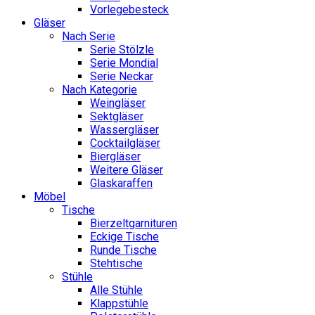
Vorlegebesteck
Gläser
Nach Serie
Serie Stölzle
Serie Mondial
Serie Neckar
Nach Kategorie
Weingläser
Sektgläser
Wassergläser
Cocktailgläser
Biergläser
Weitere Gläser
Glaskaraffen
Möbel
Tische
Bierzeltgarnituren
Eckige Tische
Runde Tische
Stehtische
Stühle
Alle Stühle
Klappstühle