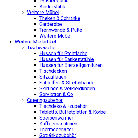
Polsterstühle
Kinderstühle
Weitere Möbel
Theken & Schränke
Garderobe
Trennwände & Pulte
Weitere Möbel
Weitere Mietartikel
Tischwäsche
Hussen für Stehtische
Hussen für Bankettstühle
Hussen für Bierzeltgarnituren
Tischdecken
Sitzauflagen
Schleifen-& Stretchbänder
Skirtings & Verkleidungen
Servietten & Co
Cateringzubehör
Tischdeko & -zubehör
Tabletts, Buffetplatten & Körbe
Speisenwärmer
Kaffeemaschinen
Thermobehälter
Getränkezubehör