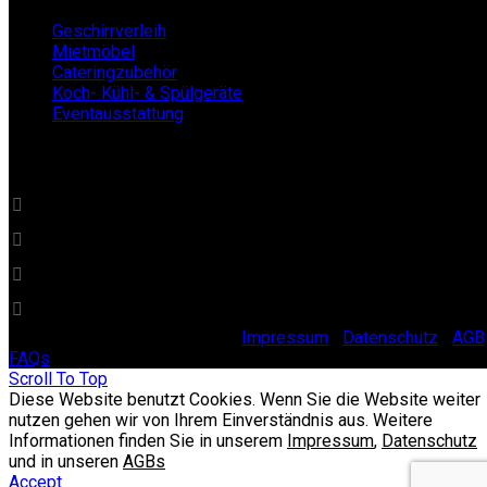
Geschirrverleih
Mietmöbel
Cateringzubehör
Koch- Kühl- & Spülgeräte
Eventausstattung
BECKERs Mietklüngel
0 22 32 - 21 34 84
info@beckersmietkluengel.de
Gutenbergstraße 1 - 50389 Wesseling
Mo - Fr: 9 – 17 Uhr, Sa: 9 – 12 Uhr
© 2025 Beckers Mietklüngel |
Impressum
|
Datenschutz
|
AGB
FAQs
Scroll To Top
Diese Website benutzt Cookies. Wenn Sie die Website weiter
nutzen gehen wir von Ihrem Einverständnis aus. Weitere
Informationen finden Sie in unserem
Impressum
,
Datenschutz
und in unseren
AGBs
Accept