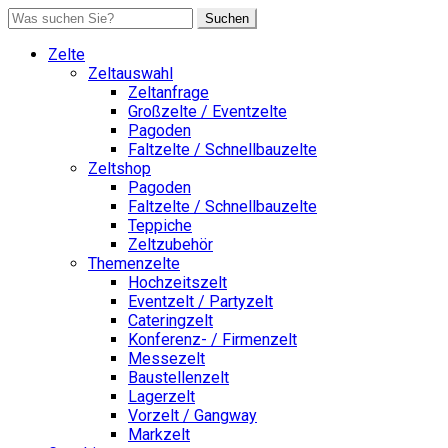
Suchen
Zelte
Zeltauswahl
Zeltanfrage
Großzelte / Eventzelte
Pagoden
Faltzelte / Schnellbauzelte
Zeltshop
Pagoden
Faltzelte / Schnellbauzelte
Teppiche
Zeltzubehör
Themenzelte
Hochzeitszelt
Eventzelt / Partyzelt
Cateringzelt
Konferenz- / Firmenzelt
Messezelt
Baustellenzelt
Lagerzelt
Vorzelt / Gangway
Markzelt