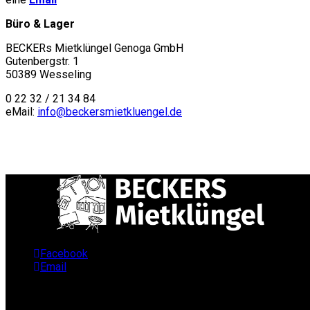
Büro & Lager
BECKERs Mietklüngel Genoga GmbH
Gutenbergstr. 1
50389 Wesseling
0 22 32 / 21 34 84
eMail:
info@beckersmietkluengel.de
Facebook
Email