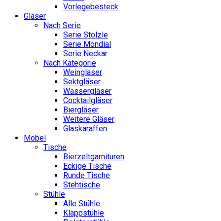
Vorlegebesteck
Gläser
Nach Serie
Serie Stölzle
Serie Mondial
Serie Neckar
Nach Kategorie
Weingläser
Sektgläser
Wassergläser
Cocktailgläser
Biergläser
Weitere Gläser
Glaskaraffen
Möbel
Tische
Bierzeltgarnituren
Eckige Tische
Runde Tische
Stehtische
Stühle
Alle Stühle
Klappstühle