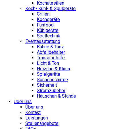
Kochutesilien
Koch- Kühl- & Spülgeräte
Grillen
Kochgeräte
Funfood
Kühlgeräte
Spültechnik
Eventausstattung
Bühne & Tanz
Abfallbehälter
Transporthilfe
Licht & Ton
Heizung & Klima
Spielgeräte
Sonnenschirme
Sicherheit
Stromzubehör
Häuschen & Stände
Über uns
Über uns
Kontakt
Leistungen
Stellenangebote
FAQs