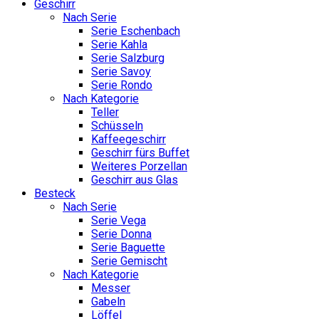
Geschirr
Nach Serie
Serie Eschenbach
Serie Kahla
Serie Salzburg
Serie Savoy
Serie Rondo
Nach Kategorie
Teller
Schüsseln
Kaffeegeschirr
Geschirr fürs Buffet
Weiteres Porzellan
Geschirr aus Glas
Besteck
Nach Serie
Serie Vega
Serie Donna
Serie Baguette
Serie Gemischt
Nach Kategorie
Messer
Gabeln
Löffel