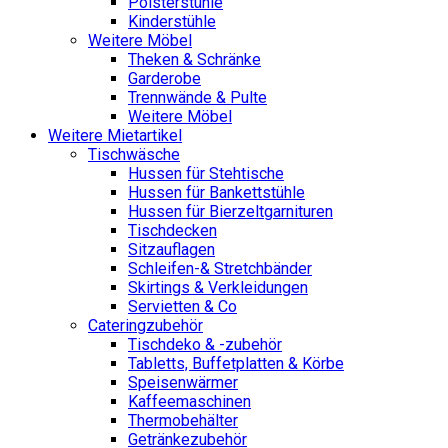
Polsterstühle
Kinderstühle
Weitere Möbel
Theken & Schränke
Garderobe
Trennwände & Pulte
Weitere Möbel
Weitere Mietartikel
Tischwäsche
Hussen für Stehtische
Hussen für Bankettstühle
Hussen für Bierzeltgarnituren
Tischdecken
Sitzauflagen
Schleifen-& Stretchbänder
Skirtings & Verkleidungen
Servietten & Co
Cateringzubehör
Tischdeko & -zubehör
Tabletts, Buffetplatten & Körbe
Speisenwärmer
Kaffeemaschinen
Thermobehälter
Getränkezubehör