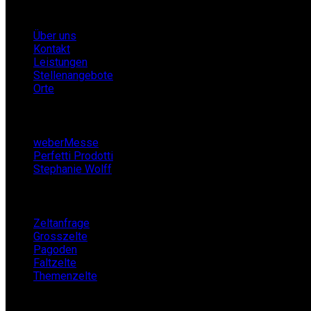
Infos
Über uns
Kontakt
Leistungen
Stellenangebote
Orte
Partner
weberMesse
Perfetti Prodotti
Stephanie Wolff
Zeltverleih
Zeltanfrage
Grosszelte
Pagoden
Faltzelte
Themenzelte
Mietshop