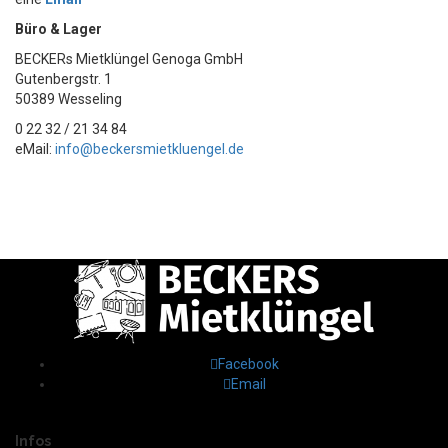
Büro & Lager
BECKERs Mietklüngel Genoga GmbH
Gutenbergstr. 1
50389 Wesseling
0 22 32 / 21 34 84
eMail:
info@beckersmietkluengel.de
Facebook
Email
Infos