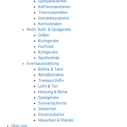
Speisenwärmer
Kaffeemaschinen
Thermobehälter
Getränkezubehör
Kochutesilien
Koch- Kühl- & Spülgeräte
Grillen
Kochgeräte
Funfood
Kühlgeräte
Spültechnik
Eventausstattung
Bühne & Tanz
Abfallbehälter
Transporthilfe
Licht & Ton
Heizung & Klima
Spielgeräte
Sonnenschirme
Sicherheit
Stromzubehör
Häuschen & Stände
Über uns