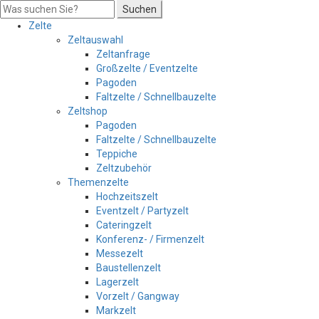
Suchen
Zelte
Zeltauswahl
Zeltanfrage
Großzelte / Eventzelte
Pagoden
Faltzelte / Schnellbauzelte
Zeltshop
Pagoden
Faltzelte / Schnellbauzelte
Teppiche
Zeltzubehör
Themenzelte
Hochzeitszelt
Eventzelt / Partyzelt
Cateringzelt
Konferenz- / Firmenzelt
Messezelt
Baustellenzelt
Lagerzelt
Vorzelt / Gangway
Markzelt