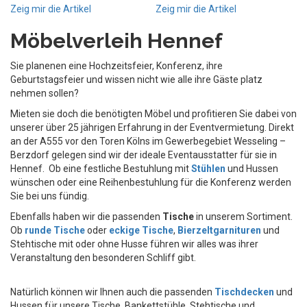
Zeig mir die Artikel
Zeig mir die Artikel
Möbelverleih Hennef
Sie planenen eine Hochzeitsfeier, Konferenz, ihre
Geburtstagsfeier und wissen nicht wie alle ihre Gäste platz
nehmen sollen?
Mieten sie doch die benötigten Möbel und profitieren Sie dabei von
unserer über 25 jährigen Erfahrung in der Eventvermietung. Direkt
an der A555 vor den Toren Kölns im Gewerbegebiet Wesseling –
Berzdorf gelegen sind wir der ideale Eventausstatter für sie in
Hennef. Ob eine festliche Bestuhlung mit
Stühlen
und Hussen
wünschen oder eine Reihenbestuhlung für die Konferenz werden
Sie bei uns fündig.
Ebenfalls haben wir die passenden
Tische
in unserem Sortiment.
Ob
runde Tische
oder
eckige Tische
,
Bierzeltgarnituren
und
Stehtische mit oder ohne Husse führen wir alles was ihrer
Veranstaltung den besonderen Schliff gibt.
Natürlich können wir Ihnen auch die passenden
Tischdecken
und
Hussen für unsere Tische, Bankettstühle, Stehtische und