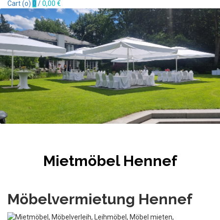
Cart (
o
)
0
/
0,00
€
Mietmöbel Hennef
Möbelvermietung Hennef