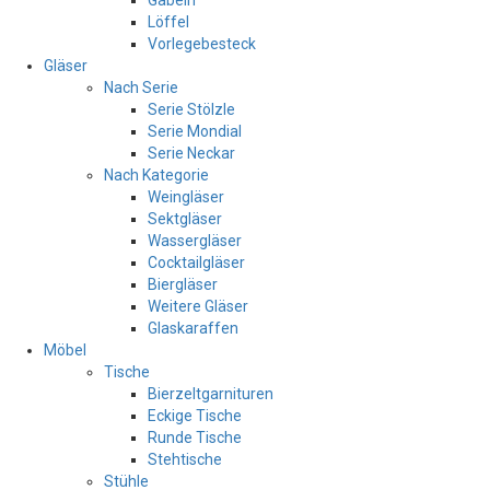
Gabeln
Löffel
Vorlegebesteck
Gläser
Nach Serie
Serie Stölzle
Serie Mondial
Serie Neckar
Nach Kategorie
Weingläser
Sektgläser
Wassergläser
Cocktailgläser
Biergläser
Weitere Gläser
Glaskaraffen
Möbel
Tische
Bierzeltgarnituren
Eckige Tische
Runde Tische
Stehtische
Stühle