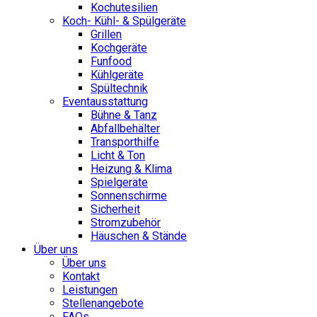
Kochutesilien
Koch- Kühl- & Spülgeräte
Grillen
Kochgeräte
Funfood
Kühlgeräte
Spültechnik
Eventausstattung
Bühne & Tanz
Abfallbehälter
Transporthilfe
Licht & Ton
Heizung & Klima
Spielgeräte
Sonnenschirme
Sicherheit
Stromzubehör
Häuschen & Stände
Über uns
Über uns
Kontakt
Leistungen
Stellenangebote
FAQs