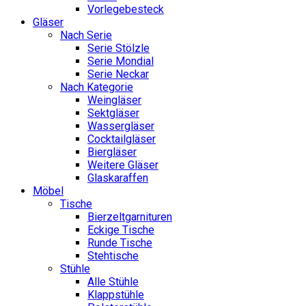
Vorlegebesteck
Gläser
Nach Serie
Serie Stölzle
Serie Mondial
Serie Neckar
Nach Kategorie
Weingläser
Sektgläser
Wassergläser
Cocktailgläser
Biergläser
Weitere Gläser
Glaskaraffen
Möbel
Tische
Bierzeltgarnituren
Eckige Tische
Runde Tische
Stehtische
Stühle
Alle Stühle
Klappstühle