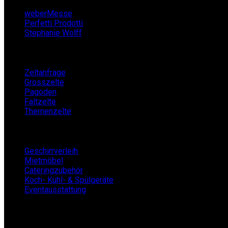
weberMesse
Perfetti Prodotti
Stephanie Wolff
Zeltverleih
Zeltanfrage
Grosszelte
Pagoden
Faltzelte
Themenzelte
Mietshop
Geschirrverleih
Mietmöbel
Cateringzubehör
Koch- Kühl- & Spülgeräte
Eventausstattung
BECKERs Mietklüngel