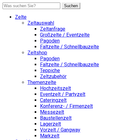
Suchen
Zelte
Zeltauswahl
Zeltanfrage
Großzelte / Eventzelte
Pagoden
Faltzelte / Schnellbauzelte
Zeltshop
Pagoden
Faltzelte / Schnellbauzelte
Teppiche
Zeltzubehör
Themenzelte
Hochzeitszelt
Eventzelt / Partyzelt
Cateringzelt
Konferenz- / Firmenzelt
Messezelt
Baustellenzelt
Lagerzelt
Vorzelt / Gangway
Markzelt