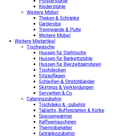
Polsterstühle
Kinderstühle
Weitere Möbel
Theken & Schränke
Garderobe
Trennwände & Pulte
Weitere Möbel
Weitere Mietartikel
Tischwäsche
Hussen für Stehtische
Hussen für Bankettstühle
Hussen für Bierzeltgarnituren
Tischdecken
Sitzauflagen
Schleifen-& Stretchbänder
Skirtings & Verkleidungen
Servietten & Co
Cateringzubehör
Tischdeko & -zubehör
Tabletts, Buffetplatten & Körbe
Speisenwärmer
Kaffeemaschinen
Thermobehälter
Getränkezubehör