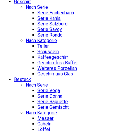
Geschirr
Nach Serie
Serie Eschenbach
Serie Kahla
Serie Salzburg
Serie Savoy
Serie Rondo
Nach Kategorie
Teller
Schüsseln
Kaffeegeschirr
Geschirr fürs Buffet
Weiteres Porzellan
Geschirr aus Glas
Besteck
Nach Serie
Serie Vega
Serie Donna
Serie Baguette
Serie Gemischt
Nach Kategorie
Messer
Gabeln
Löffel