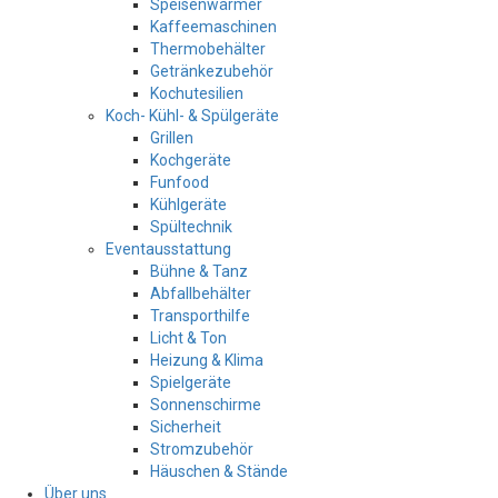
Speisenwärmer
Kaffeemaschinen
Thermobehälter
Getränkezubehör
Kochutesilien
Koch- Kühl- & Spülgeräte
Grillen
Kochgeräte
Funfood
Kühlgeräte
Spültechnik
Eventausstattung
Bühne & Tanz
Abfallbehälter
Transporthilfe
Licht & Ton
Heizung & Klima
Spielgeräte
Sonnenschirme
Sicherheit
Stromzubehör
Häuschen & Stände
Über uns