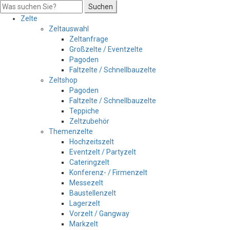
Suchen
Zelte
Zeltauswahl
Zeltanfrage
Großzelte / Eventzelte
Pagoden
Faltzelte / Schnellbauzelte
Zeltshop
Pagoden
Faltzelte / Schnellbauzelte
Teppiche
Zeltzubehör
Themenzelte
Hochzeitszelt
Eventzelt / Partyzelt
Cateringzelt
Konferenz- / Firmenzelt
Messezelt
Baustellenzelt
Lagerzelt
Vorzelt / Gangway
Markzelt