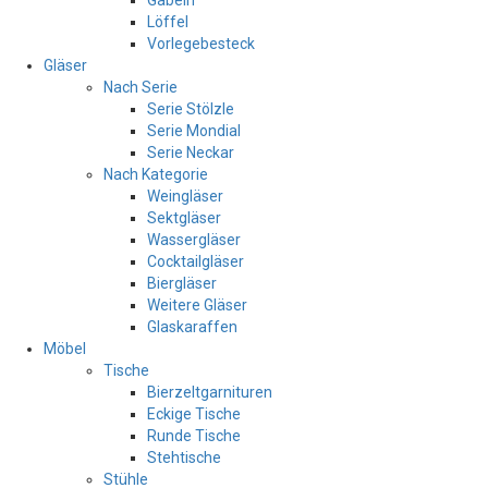
Gabeln
Löffel
Vorlegebesteck
Gläser
Nach Serie
Serie Stölzle
Serie Mondial
Serie Neckar
Nach Kategorie
Weingläser
Sektgläser
Wassergläser
Cocktailgläser
Biergläser
Weitere Gläser
Glaskaraffen
Möbel
Tische
Bierzeltgarnituren
Eckige Tische
Runde Tische
Stehtische
Stühle