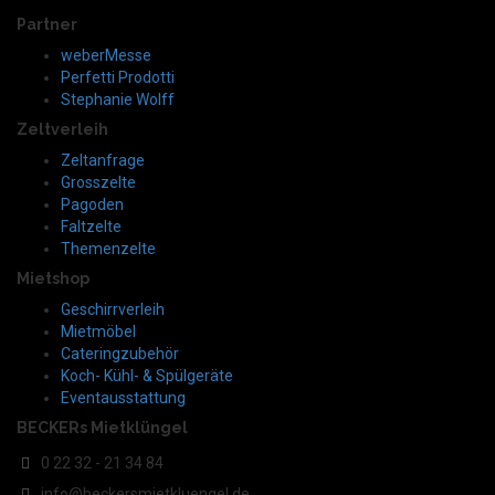
Partner
weberMesse
Perfetti Prodotti
Stephanie Wolff
Zeltverleih
Zeltanfrage
Grosszelte
Pagoden
Faltzelte
Themenzelte
Mietshop
Geschirrverleih
Mietmöbel
Cateringzubehör
Koch- Kühl- & Spülgeräte
Eventausstattung
BECKERs Mietklüngel
0 22 32 - 21 34 84
info@beckersmietkluengel.de