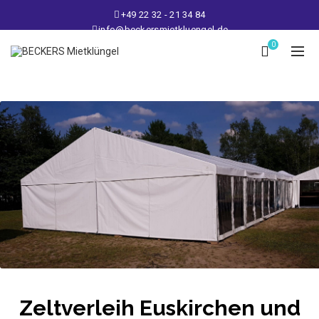
+49 22 32 - 21 34 84
info@beckersmietkluengel.de
Lager: Gutenbergstraße 1 - 50389 Wesseling
0
Mo - Fr: 9 – 17 Uhr, Sa: 9 – 12 Uhr
Zeltverleih Euskirchen und