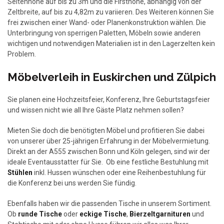
Seitenhöhe auf bis zu 3m und die Firsthöhe, abhängig von der
Zeltbreite, auf bis zu 4,82m zu variieren. Des Weiteren können Sie
frei zwischen einer Wand- oder Planenkonstruktion wählen. Die
Unterbringung von sperrigen Paletten, Möbeln sowie anderen
wichtigen und notwendigen Materialien ist in den Lagerzelten kein
Problem.
Möbelverleih in Euskirchen und Zülpich
Sie planen eine Hochzeitsfeier, Konferenz, Ihre Geburtstagsfeier
und wissen nicht wie all Ihre Gäste Platz nehmen sollen?
Mieten Sie doch die benötigten Möbel und profitieren Sie dabei
von unserer über 25-jährigen Erfahrung in der Möbelvermietung.
Direkt an der A555 zwischen Bonn und Köln gelegen, sind wir der
ideale Eventausstatter für Sie. Ob eine festliche Bestuhlung mit
Stühlen
inkl. Hussen wünschen oder eine Reihenbestuhlung für
die Konferenz bei uns werden Sie fündig.
Ebenfalls haben wir die passenden Tische in unserem Sortiment.
Ob
runde Tische
oder
eckige Tische
,
Bierzeltgarnituren
und