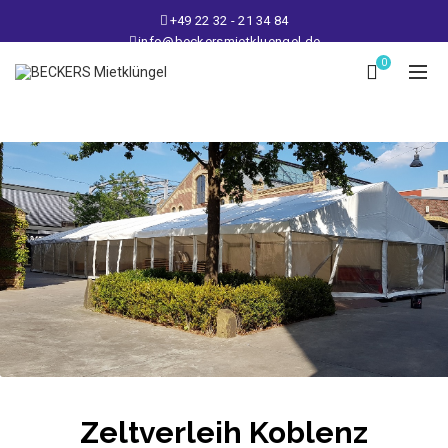
+49 22 32 - 21 34 84
info@beckersmietkluengel.de
Lager: Gutenbergstraße 1 - 50389 Wesseling
0
Mo - Fr: 9 – 17 Uhr, Sa: 9 – 12 Uhr
Zeltverleih Koblenz