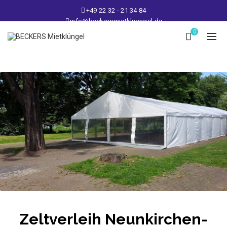
+49 22 32 - 21 34 84
info@beckersmietkluengel.de
Lager: Gutenbergstraße 1 - 50389 Wesseling
0
Mo - Fr: 9 – 17 Uhr, Sa: 9 – 12 Uhr
Zeltverleih Neunkirchen-