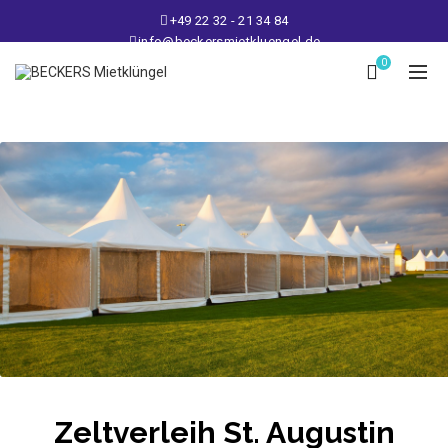
+49 22 32 - 21 34 84
info@beckersmietkluengel.de
Lager: Gutenbergstraße 1 - 50389 Wesseling
0
Mo - Fr: 9 – 17 Uhr, Sa: 9 – 12 Uhr
Zeltverleih St. Augustin