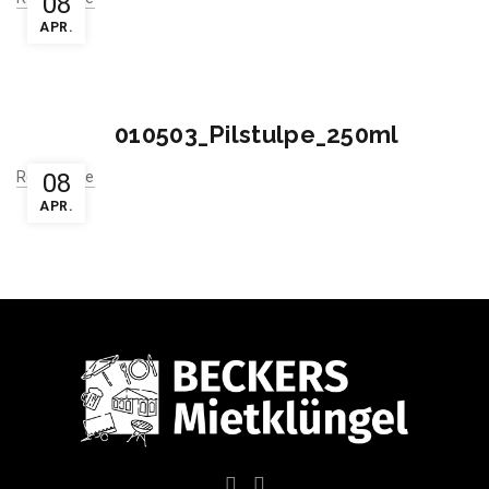
08
APR.
010503_Pilstulpe_250ml
Read More
08
APR.