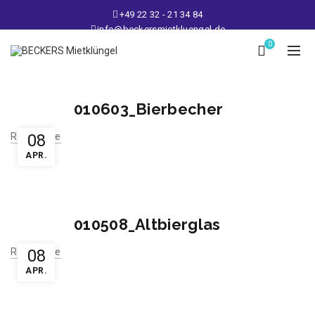
+49 22 32 - 21 34 84
info@beckersmietkluengel.de
Lager: Gutenbergstraße 1 - 50389 Wesseling
0
Mo - Fr: 9 – 17 Uhr, Sa: 9 – 12 Uhr
010603_Bierbecher
Read More
08
APR.
010508_Altbierglas
Read More
08
APR.