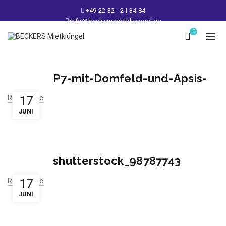
+49 22 32 - 21 34 84
info@beckersmietkluengel.de
Lager: Gutenbergstraße 1 - 50389 Wesseling
0
Mo - Fr: 9 – 17 Uhr, Sa: 9 – 12 Uhr
P7-mit-Domfeld-und-Apsis-
Read More
17
JUNI
shutterstock_98787743
Read More
17
JUNI