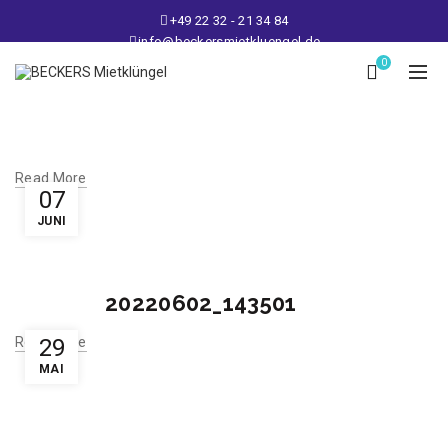
+49 22 32 - 21 34 84
info@beckersmietkluengel.de
Lager: Gutenbergstraße 1 - 50389 Wesseling
0
Mo - Fr: 9 – 17 Uhr, Sa: 9 – 12 Uhr
Read More
07
JUNI
20220602_143501
Read More
29
MAI