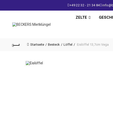
+49 22 32 - 21 34 84
info@b
ZELTE
GESCH
Startseite
Besteck
Löffel
Eislöffel 13,7cm Vega