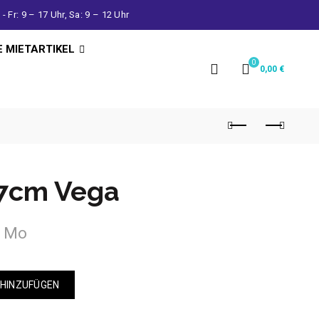
- Fr: 9 – 17 Uhr, Sa: 9 – 12 Uhr
E MIETARTIKEL
0
0,00
€
3,7cm Vega
- Mo
 HINZUFÜGEN