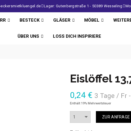
eckersmietkluengel.de
Lager: Gutenbergstraße 1 - 50389 Wesseling
Mo 
IRR
BESTECK
GLÄSER
MÖBEL
WEITER
ÜBER UNS
LOSS DICH INSPIRIERE
Eislöffel 1
0,24
€
3 Tage / Fr 
Enthält 19% Mehrwertsteuer
Anzahl
ZUR ANFRAGE