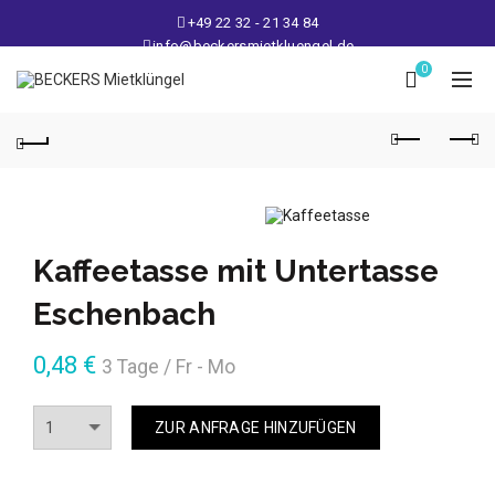
+49 22 32 - 21 34 84
info@beckersmietkluengel.de
Lager: Gutenbergstraße 1 - 50389 Wesseling
0
Mo - Fr: 9 – 17 Uhr, Sa: 9 – 12 Uhr
Kaffeetasse mit Untertasse
Eschenbach
0,48
€
3 Tage / Fr - Mo
Anzahl
ZUR ANFRAGE HINZUFÜGEN