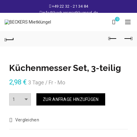
+49 22 32 - 21 34 84
info@beckersmietkluengel.de
Lager: Gutenbergstraße 1 - 50389 Wesseling
0
Mo - Fr: 9 – 17 Uhr, Sa: 9 – 12 Uhr
Küchenmesser Set, 3-teilig
2,98
€
3 Tage / Fr - Mo
Anzahl
ZUR ANFRAGE HINZUFÜGEN
Vergleichen