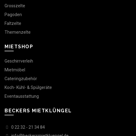
Grosszelte
Pagoden
Faltzelte
Themenzelte
MIETSHOP
Geschirrverleih
Mietmöbel
Cateringzubehör
Koch- Kühl- & Spülgeräte
Eventausstattung
BECKERS MIETKLÜNGEL
0 22 32 - 21 34 84
info@beckersmietkluengel.de