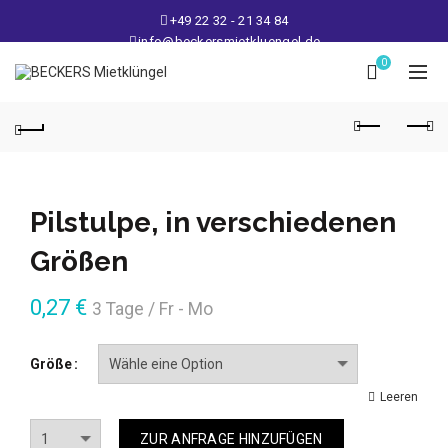
+49 22 32 - 21 34 84
info@beckersmietkluengel.de
Lager: Gutenbergstraße 1 - 50389 Wesseling
0
Mo - Fr: 9 – 17 Uhr, Sa: 9 – 12 Uhr
Pilstulpe, in verschiedenen
Größen
0,27
€
3 Tage / Fr - Mo
Größe
Leeren
Anzahl
ZUR ANFRAGE HINZUFÜGEN