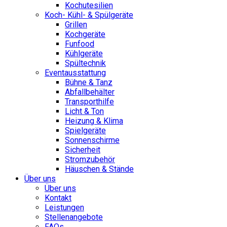
Kochutesilien
Koch- Kühl- & Spülgeräte
Grillen
Kochgeräte
Funfood
Kühlgeräte
Spültechnik
Eventausstattung
Bühne & Tanz
Abfallbehälter
Transporthilfe
Licht & Ton
Heizung & Klima
Spielgeräte
Sonnenschirme
Sicherheit
Stromzubehör
Häuschen & Stände
Über uns
Über uns
Kontakt
Leistungen
Stellenangebote
FAQs