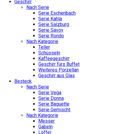
Geschirr
Nach Serie
Serie Eschenbach
Serie Kahla
Serie Salzburg
Serie Savoy
Serie Rondo
Nach Kategorie
Teller
Schüsseln
Kaffeegeschirr
Geschirr fürs Buffet
Weiteres Porzellan
Geschirr aus Glas
Besteck
Nach Serie
Serie Vega
Serie Donna
Serie Baguette
Serie Gemischt
Nach Kategorie
Messer
Gabeln
Löffel