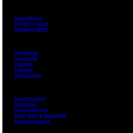
Partner
weberMesse
Perfetti Prodotti
Stephanie Wolff
Zeltverleih
Zeltanfrage
Grosszelte
Pagoden
Faltzelte
Themenzelte
Mietshop
Geschirrverleih
Mietmöbel
Cateringzubehör
Koch- Kühl- & Spülgeräte
Eventausstattung
BECKERs Mietklüngel