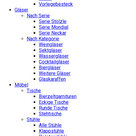
Vorlegebesteck
Gläser
Nach Serie
Serie Stölzle
Serie Mondial
Serie Neckar
Nach Kategorie
Weingläser
Sektgläser
Wassergläser
Cocktailgläser
Biergläser
Weitere Gläser
Glaskaraffen
Möbel
Tische
Bierzeltgarnituren
Eckige Tische
Runde Tische
Stehtische
Stühle
Alle Stühle
Klappstühle