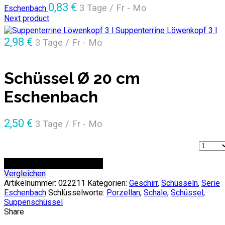
0,83
€
3 Tage / Fr - Mo
Eschenbach
Next product
Suppenterrine Löwenkopf 3 l
2,98
€
3 Tage / Fr - Mo
Schüssel Ø 20 cm
Eschenbach
2,50
€
3 Tage / Fr - Mo
Anzahl
ZUR ANFRAGE HINZUFÜGEN
Vergleichen
Artikelnummer:
022211
Kategorien:
Geschirr
,
Schüsseln
,
Serie
Eschenbach
Schlüsselworte:
Porzellan
,
Schale
,
Schüssel
,
Suppenschüssel
Share