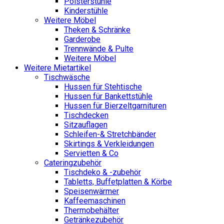
Polsterstühle
Kinderstühle
Weitere Möbel
Theken & Schränke
Garderobe
Trennwände & Pulte
Weitere Möbel
Weitere Mietartikel
Tischwäsche
Hussen für Stehtische
Hussen für Bankettstühle
Hussen für Bierzeltgarnituren
Tischdecken
Sitzauflagen
Schleifen-& Stretchbänder
Skirtings & Verkleidungen
Servietten & Co
Cateringzubehör
Tischdeko & -zubehör
Tabletts, Buffetplatten & Körbe
Speisenwärmer
Kaffeemaschinen
Thermobehälter
Getränkezubehör