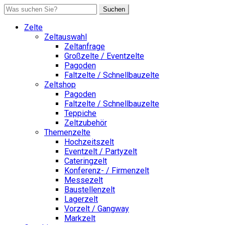
Suchen
Zelte
Zeltauswahl
Zeltanfrage
Großzelte / Eventzelte
Pagoden
Faltzelte / Schnellbauzelte
Zeltshop
Pagoden
Faltzelte / Schnellbauzelte
Teppiche
Zeltzubehör
Themenzelte
Hochzeitszelt
Eventzelt / Partyzelt
Cateringzelt
Konferenz- / Firmenzelt
Messezelt
Baustellenzelt
Lagerzelt
Vorzelt / Gangway
Markzelt