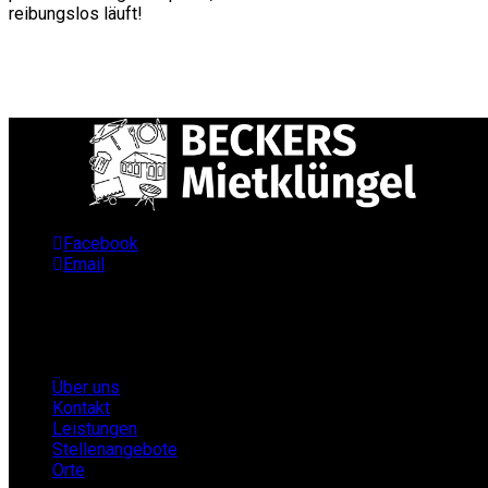
reibungslos läuft!
Facebook
Email
Infos
Über uns
Kontakt
Leistungen
Stellenangebote
Orte