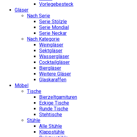
Vorlegebesteck
Gläser
Nach Serie
Serie Stölzle
Serie Mondial
Serie Neckar
Nach Kategorie
Weingläser
Sektgläser
Wassergläser
Cocktailgläser
Biergläser
Weitere Gläser
Glaskaraffen
Möbel
Tische
Bierzeltgarnituren
Eckige Tische
Runde Tische
Stehtische
Stühle
Alle Stühle
Klappstühle