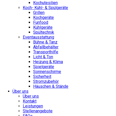
Kochutesilien
Koch- Kühl- & Spülgeräte
Grillen
Kochgeräte
Funfood
Kühlgeräte
Spültechnik
Eventausstattung
Bühne & Tanz
Abfallbehälter
Transporthilfe
Licht & Ton
Heizung & Klima
Spielgeräte
Sonnenschirme
Sicherheit
Stromzubehör
Häuschen & Stände
Über uns
Über uns
Kontakt
Leistungen
Stellenangebote
FAQs