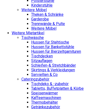
Polsterstühle
Kinderstühle
Weitere Möbel
Theken & Schränke
Garderobe
Trennwände & Pulte
Weitere Möbel
Weitere Mietartikel
Tischwäsche
Hussen für Stehtische
Hussen für Bankettstühle
Hussen für Bierzeltgarnituren
Tischdecken
Sitzauflagen
Schleifen-& Stretchbänder
Skirtings & Verkleidungen
Servietten & Co
Cateringzubehör
Tischdeko & -zubehör
Tabletts, Buffetplatten & Körbe
Speisenwärmer
Kaffeemaschinen
Thermobehälter
Getränkezubehör