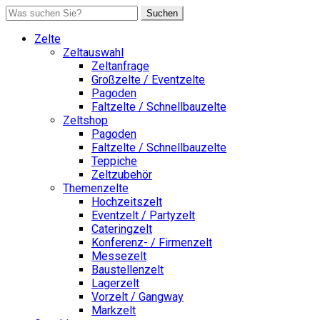
Suchen
Zelte
Zeltauswahl
Zeltanfrage
Großzelte / Eventzelte
Pagoden
Faltzelte / Schnellbauzelte
Zeltshop
Pagoden
Faltzelte / Schnellbauzelte
Teppiche
Zeltzubehör
Themenzelte
Hochzeitszelt
Eventzelt / Partyzelt
Cateringzelt
Konferenz- / Firmenzelt
Messezelt
Baustellenzelt
Lagerzelt
Vorzelt / Gangway
Markzelt