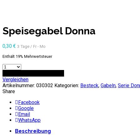
Speisegabel Donna
0,30
€
3 Tage / Fr - Mo
Enthält 19% Mehrwertsteuer
Anzahl
ZUR ANFRAGE HINZUFÜGEN
Vergleichen
Artikelnummer:
030302
Kategorien:
Besteck
,
Gabeln
,
Serie Don
Share
Facebook
Google
Email
WhatsApp
Beschreibung