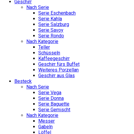
Geschirr
Nach Serie
Serie Eschenbach
Serie Kahla
Serie Salzburg
Serie Savoy
Serie Rondo
Nach Kategorie
Teller
Schüsseln
Kaffeegeschirr
Geschirr fürs Buffet
Weiteres Porzellan
Geschirr aus Glas
Besteck
Nach Serie
Serie Vega
Serie Donna
Serie Baguette
Serie Gemischt
Nach Kategorie
Messer
Gabeln
Löffel