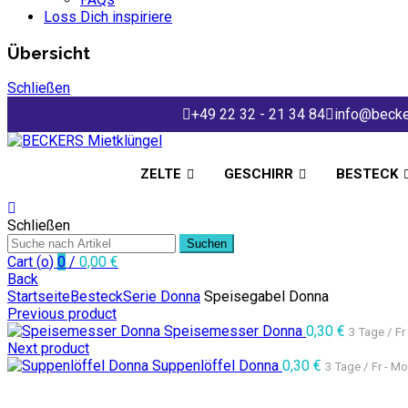
Loss Dich inspiriere
Übersicht
Schließen
+49 22 32 - 21 34 84
info@becke
ZELTE
GESCHIRR
BESTECK
Schließen
Suchen
Cart (
o
)
0
/
0,00
€
Back
Startseite
Besteck
Serie Donna
Speisegabel Donna
Previous product
Speisemesser Donna
0,30
€
3 Tage / Fr
Next product
Suppenlöffel Donna
0,30
€
3 Tage / Fr - Mo