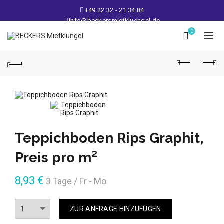
+49 22 32 - 21 34 84
info@beckersmietkluengel.de
Lager: Gutenbergstraße 1 - 50389 Wesseling
0
Mo - Fr: 9 – 17 Uhr, Sa: 9 – 12 Uhr
Teppichboden Rips Graphit,
Preis pro m²
8,93
€
3 Tage / Fr - Mo
Anzahl
ZUR ANFRAGE HINZUFÜGEN