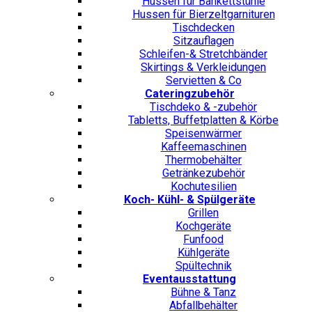
Hussen für Bankettstühle
Hussen für Bierzeltgarnituren
Tischdecken
Sitzauflagen
Schleifen-& Stretchbänder
Skirtings & Verkleidungen
Servietten & Co
Cateringzubehör
Tischdeko & -zubehör
Tabletts, Buffetplatten & Körbe
Speisenwärmer
Kaffeemaschinen
Thermobehälter
Getränkezubehör
Kochutesilien
Koch- Kühl- & Spülgeräte
Grillen
Kochgeräte
Funfood
Kühlgeräte
Spültechnik
Eventausstattung
Bühne & Tanz
Abfallbehälter