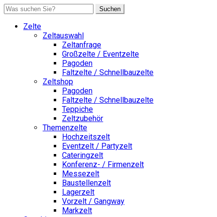
Suchen
Zelte
Zeltauswahl
Zeltanfrage
Großzelte / Eventzelte
Pagoden
Faltzelte / Schnellbauzelte
Zeltshop
Pagoden
Faltzelte / Schnellbauzelte
Teppiche
Zeltzubehör
Themenzelte
Hochzeitszelt
Eventzelt / Partyzelt
Cateringzelt
Konferenz- / Firmenzelt
Messezelt
Baustellenzelt
Lagerzelt
Vorzelt / Gangway
Markzelt