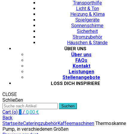
Transporthilfe
Licht & Ton
Heizung & Klima
Spielgeräte
Sonnenschirme
Sicherheit
Stromzubehör
Häuschen & Stände
ÜBER UNS
Über uns
FAQs
Kontakt
Leistungen
Stellenangebote
LOSS DICH INSPIRIERE
CLOSE
Schließen
Suchen
Cart (
o
)
0
/
0,00
€
Back
Startseite
Cateringzubehör
Kaffeemaschinen
Thermoskanne
Pump, in verschiedenen Größen