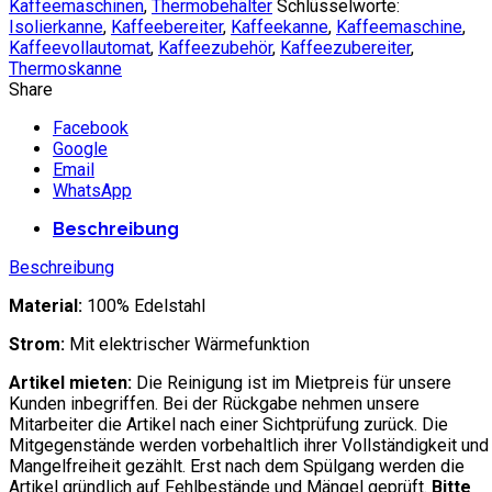
Kaffeemaschinen
,
Thermobehälter
Schlüsselworte:
Isolierkanne
,
Kaffeebereiter
,
Kaffeekanne
,
Kaffeemaschine
,
Kaffeevollautomat
,
Kaffeezubehör
,
Kaffeezubereiter
,
Thermoskanne
Share
Facebook
Google
Email
WhatsApp
Beschreibung
Beschreibung
Material:
100% Edelstahl
Strom:
Mit elektrischer Wärmefunktion
Artikel mieten:
Die Reinigung ist im Mietpreis für unsere
Kunden inbegriffen. Bei der Rückgabe nehmen unsere
Mitarbeiter die Artikel nach einer Sichtprüfung zurück. Die
Mitgegenstände werden vorbehaltlich ihrer Vollständigkeit und
Mangelfreiheit gezählt. Erst nach dem Spülgang werden die
Artikel gründlich auf Fehlbestände und Mängel geprüft.
Bitte