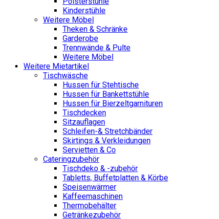
Polsterstühle
Kinderstühle
Weitere Möbel
Theken & Schränke
Garderobe
Trennwände & Pulte
Weitere Möbel
Weitere Mietartikel
Tischwäsche
Hussen für Stehtische
Hussen für Bankettstühle
Hussen für Bierzeltgarnituren
Tischdecken
Sitzauflagen
Schleifen-& Stretchbänder
Skirtings & Verkleidungen
Servietten & Co
Cateringzubehör
Tischdeko & -zubehör
Tabletts, Buffetplatten & Körbe
Speisenwärmer
Kaffeemaschinen
Thermobehälter
Getränkezubehör