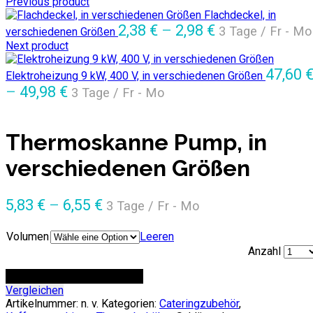
Previous product
Flachdeckel, in
2,38
€
–
2,98
€
3 Tage / Fr - Mo
verschiedenen Größen
Next product
47,60
Elektroheizung 9 kW, 400 V, in verschiedenen Größen
–
49,98
€
3 Tage / Fr - Mo
Thermoskanne Pump, in
verschiedenen Größen
5,83
€
–
6,55
€
3 Tage / Fr - Mo
Volumen
Leeren
Anzahl
ZUR ANFRAGE HINZUFÜGEN
Vergleichen
Artikelnummer:
n. v.
Kategorien:
Cateringzubehör
,