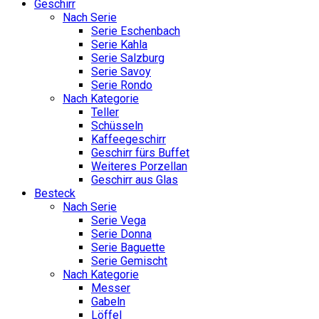
Geschirr
Nach Serie
Serie Eschenbach
Serie Kahla
Serie Salzburg
Serie Savoy
Serie Rondo
Nach Kategorie
Teller
Schüsseln
Kaffeegeschirr
Geschirr fürs Buffet
Weiteres Porzellan
Geschirr aus Glas
Besteck
Nach Serie
Serie Vega
Serie Donna
Serie Baguette
Serie Gemischt
Nach Kategorie
Messer
Gabeln
Löffel