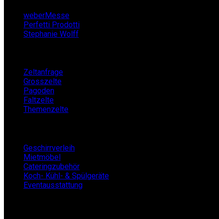
weberMesse
Perfetti Prodotti
Stephanie Wolff
Zeltverleih
Zeltanfrage
Grosszelte
Pagoden
Faltzelte
Themenzelte
Mietshop
Geschirrverleih
Mietmöbel
Cateringzubehör
Koch- Kühl- & Spülgeräte
Eventausstattung
BECKERs Mietklüngel