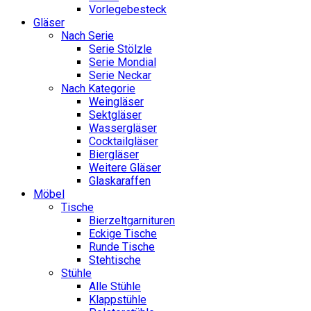
Vorlegebesteck
Gläser
Nach Serie
Serie Stölzle
Serie Mondial
Serie Neckar
Nach Kategorie
Weingläser
Sektgläser
Wassergläser
Cocktailgläser
Biergläser
Weitere Gläser
Glaskaraffen
Möbel
Tische
Bierzeltgarnituren
Eckige Tische
Runde Tische
Stehtische
Stühle
Alle Stühle
Klappstühle