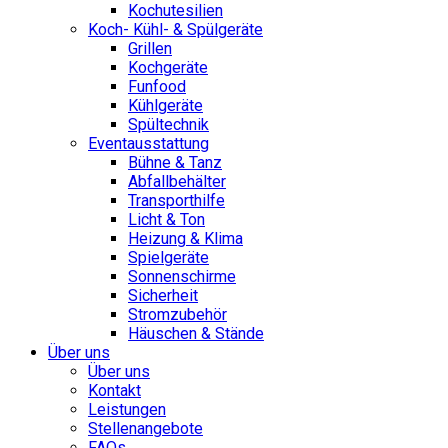
Kochutesilien
Koch- Kühl- & Spülgeräte
Grillen
Kochgeräte
Funfood
Kühlgeräte
Spültechnik
Eventausstattung
Bühne & Tanz
Abfallbehälter
Transporthilfe
Licht & Ton
Heizung & Klima
Spielgeräte
Sonnenschirme
Sicherheit
Stromzubehör
Häuschen & Stände
Über uns
Über uns
Kontakt
Leistungen
Stellenangebote
FAQs