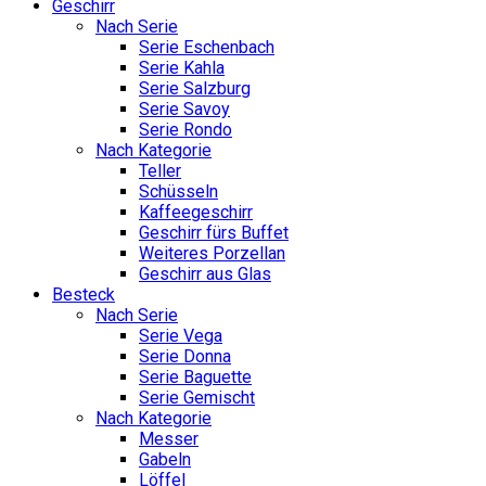
Geschirr
Nach Serie
Serie Eschenbach
Serie Kahla
Serie Salzburg
Serie Savoy
Serie Rondo
Nach Kategorie
Teller
Schüsseln
Kaffeegeschirr
Geschirr fürs Buffet
Weiteres Porzellan
Geschirr aus Glas
Besteck
Nach Serie
Serie Vega
Serie Donna
Serie Baguette
Serie Gemischt
Nach Kategorie
Messer
Gabeln
Löffel