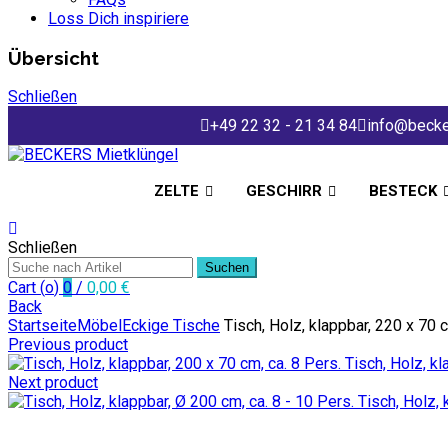
Loss Dich inspiriere
Übersicht
Schließen
+49 22 32 - 21 34 84
info@becke
ZELTE
GESCHIRR
BESTECK
Schließen
Suchen
Cart (
o
)
0
/
0,00
€
Back
Startseite
Möbel
Eckige Tische
Tisch, Holz, klappbar, 220 x 70 
Previous product
Tisch, Holz, kl
Next product
Tisch, Holz, 