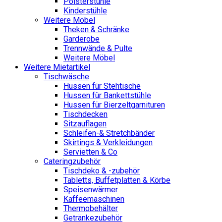
Polsterstühle
Kinderstühle
Weitere Möbel
Theken & Schränke
Garderobe
Trennwände & Pulte
Weitere Möbel
Weitere Mietartikel
Tischwäsche
Hussen für Stehtische
Hussen für Bankettstühle
Hussen für Bierzeltgarnituren
Tischdecken
Sitzauflagen
Schleifen-& Stretchbänder
Skirtings & Verkleidungen
Servietten & Co
Cateringzubehör
Tischdeko & -zubehör
Tabletts, Buffetplatten & Körbe
Speisenwärmer
Kaffeemaschinen
Thermobehälter
Getränkezubehör