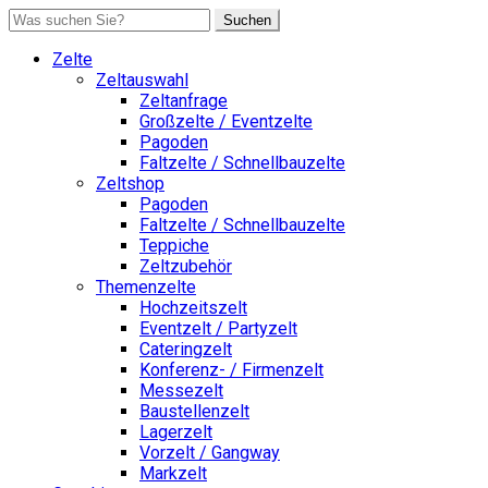
Suchen
Zelte
Zeltauswahl
Zeltanfrage
Großzelte / Eventzelte
Pagoden
Faltzelte / Schnellbauzelte
Zeltshop
Pagoden
Faltzelte / Schnellbauzelte
Teppiche
Zeltzubehör
Themenzelte
Hochzeitszelt
Eventzelt / Partyzelt
Cateringzelt
Konferenz- / Firmenzelt
Messezelt
Baustellenzelt
Lagerzelt
Vorzelt / Gangway
Markzelt