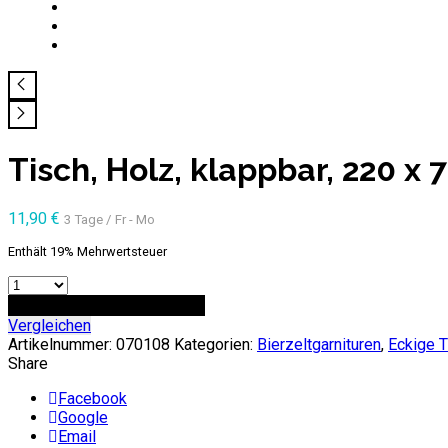
Tisch, Holz, klappbar, 220 x 
11,90
€
3 Tage / Fr - Mo
Enthält 19% Mehrwertsteuer
Anzahl
ZUR ANFRAGE HINZUFÜGEN
Vergleichen
Artikelnummer:
070108
Kategorien:
Bierzeltgarnituren
,
Eckige 
Share
Facebook
Google
Email