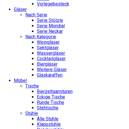
Vorlegebesteck
Gläser
Nach Serie
Serie Stölzle
Serie Mondial
Serie Neckar
Nach Kategorie
Weingläser
Sektgläser
Wassergläser
Cocktailgläser
Biergläser
Weitere Gläser
Glaskaraffen
Möbel
Tische
Bierzeltgarnituren
Eckige Tische
Runde Tische
Stehtische
Stühle
Alle Stühle
Klappstühle