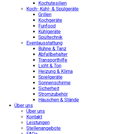
Kochutesilien
Koch- Kühl- & Spülgeräte
Grillen
Kochgeräte
Funfood
Kühlgeräte
Spültechnik
Eventausstattung
Bühne & Tanz
Abfallbehälter
Transporthilfe
Licht & Ton
Heizung & Klima
Spielgeräte
Sonnenschirme
Sicherheit
Stromzubehör
Häuschen & Stände
Über uns
Über uns
Kontakt
Leistungen
Stellenangebote
FAQs