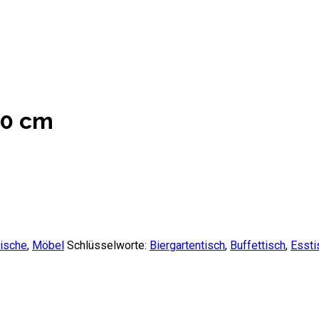
70 cm
Tische
,
Möbel
Schlüsselworte:
Biergartentisch
,
Buffettisch
,
Essti