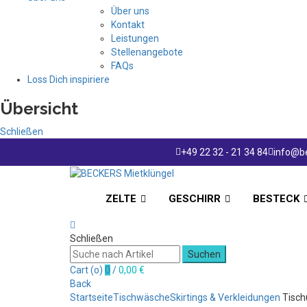
Über uns
Kontakt
Leistungen
Stellenangebote
FAQs
Loss Dich inspiriere
Übersicht
Schließen
+49 22 32 - 21 34 84
info@be
ZELTE
GESCHIRR
BESTECK
Schließen
Suchen
Cart (
o
)
0
/
0,00
€
Back
Startseite
Tischwäsche
Skirtings & Verkleidungen
Tisch