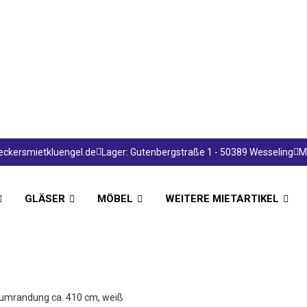
ckersmietkluengel.de
Lager: Gutenbergstraße 1 - 50389 Wesseling
Mo
GLÄSER
MÖBEL
WEITERE MIETARTIKEL
umrandung ca. 410 cm, weiß