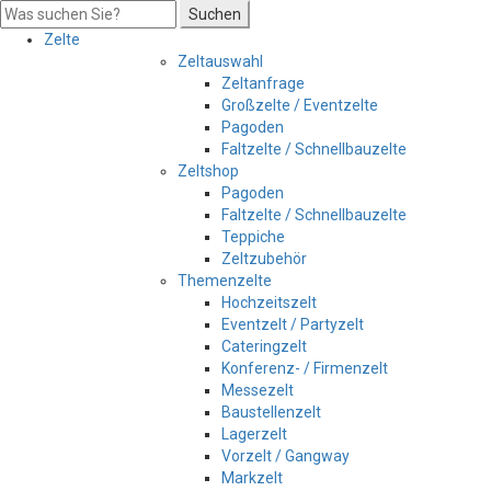
Suchen
Zelte
Zeltauswahl
Zeltanfrage
Großzelte / Eventzelte
Pagoden
Faltzelte / Schnellbauzelte
Zeltshop
Pagoden
Faltzelte / Schnellbauzelte
Teppiche
Zeltzubehör
Themenzelte
Hochzeitszelt
Eventzelt / Partyzelt
Cateringzelt
Konferenz- / Firmenzelt
Messezelt
Baustellenzelt
Lagerzelt
Vorzelt / Gangway
Markzelt