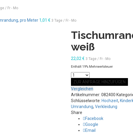
ge / Fr - Mo
umrandung, pro Meter
1,01
€
3 Tage / Fr - Mo
Tischumrand
weiß
22,02
€
3 Tage / Fr - Mo
Enthält 19% Mehrwertsteuer
Anzahl
ZUR ANFRAGE HINZUFÜGEN
Vergleichen
Artikelnummer:
082400
Kategori
Schlüsselworte:
Hochzeit
,
Kinde
Umrandung
,
Verkleidung
Share
Facebook
Google
Email