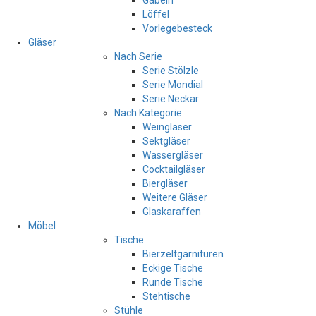
Gabeln
Löffel
Vorlegebesteck
Gläser
Nach Serie
Serie Stölzle
Serie Mondial
Serie Neckar
Nach Kategorie
Weingläser
Sektgläser
Wassergläser
Cocktailgläser
Biergläser
Weitere Gläser
Glaskaraffen
Möbel
Tische
Bierzeltgarnituren
Eckige Tische
Runde Tische
Stehtische
Stühle