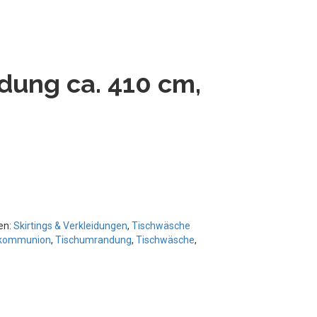
ung ca. 410 cm,
en:
Skirtings & Verkleidungen
,
Tischwäsche
rkommunion
,
Tischumrandung
,
Tischwäsche
,