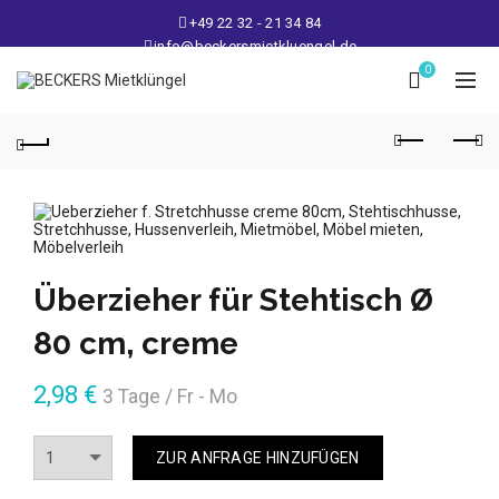
+49 22 32 - 21 34 84
info@beckersmietkluengel.de
Lager: Gutenbergstraße 1 - 50389 Wesseling
0
Mo - Fr: 9 – 17 Uhr, Sa: 9 – 12 Uhr
Überzieher für Stehtisch Ø
80 cm, creme
2,98
€
3 Tage / Fr - Mo
Anzahl
ZUR ANFRAGE HINZUFÜGEN