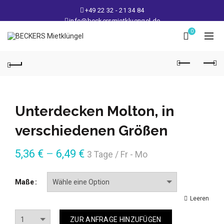
+49 22 32 - 21 34 84
info@beckersmietkluengel.de
Lager: Gutenbergstraße 1 - 50389 Wesseling
0
Mo - Fr: 9 – 17 Uhr, Sa: 9 – 12 Uhr
Unterdecken Molton, in
verschiedenen Größen
5,36
€
–
6,49
€
3 Tage / Fr - Mo
Maße
Leeren
Anzahl
ZUR ANFRAGE HINZUFÜGEN