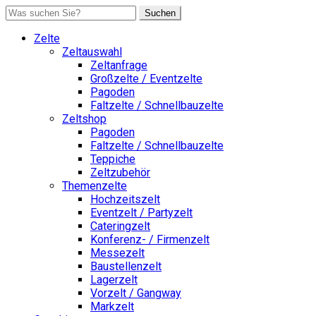
Suchen
Zelte
Zeltauswahl
Zeltanfrage
Großzelte / Eventzelte
Pagoden
Faltzelte / Schnellbauzelte
Zeltshop
Pagoden
Faltzelte / Schnellbauzelte
Teppiche
Zeltzubehör
Themenzelte
Hochzeitszelt
Eventzelt / Partyzelt
Cateringzelt
Konferenz- / Firmenzelt
Messezelt
Baustellenzelt
Lagerzelt
Vorzelt / Gangway
Markzelt