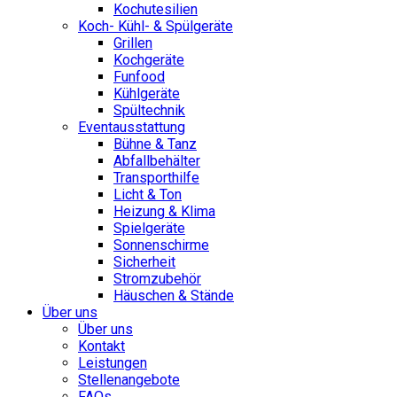
Kochutesilien
Koch- Kühl- & Spülgeräte
Grillen
Kochgeräte
Funfood
Kühlgeräte
Spültechnik
Eventausstattung
Bühne & Tanz
Abfallbehälter
Transporthilfe
Licht & Ton
Heizung & Klima
Spielgeräte
Sonnenschirme
Sicherheit
Stromzubehör
Häuschen & Stände
Über uns
Über uns
Kontakt
Leistungen
Stellenangebote
FAQs