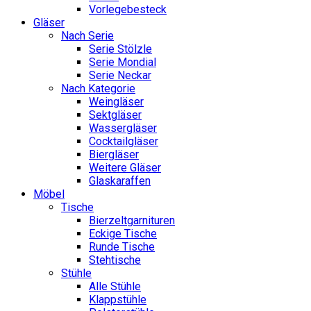
Vorlegebesteck
Gläser
Nach Serie
Serie Stölzle
Serie Mondial
Serie Neckar
Nach Kategorie
Weingläser
Sektgläser
Wassergläser
Cocktailgläser
Biergläser
Weitere Gläser
Glaskaraffen
Möbel
Tische
Bierzeltgarnituren
Eckige Tische
Runde Tische
Stehtische
Stühle
Alle Stühle
Klappstühle