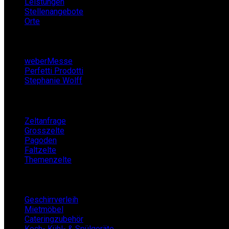
Leistungen
Stellenangebote
Orte
Partner
weberMesse
Perfetti Prodotti
Stephanie Wolff
Zeltverleih
Zeltanfrage
Grosszelte
Pagoden
Faltzelte
Themenzelte
Mietshop
Geschirrverleih
Mietmöbel
Cateringzubehör
Koch- Kühl- & Spülgeräte