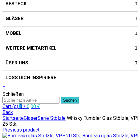
BESTECK
GLÄSER
MÖBEL
WEITERE MIETARTIKEL
ÜBER UNS
LOSS DICH INSPIRIERE
Schließen
Suchen
Cart (
o
)
0
/
0,00
€
Back
Startseite
Gläser
Serie Stölzle
Whisky Tumbler Glas Stölzle, VP
25 Stk.
Previous product
Bordeauxglas Stölzle, VP