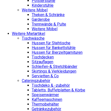
Polsterstühle
Kinderstühle
Weitere Möbel
Theken & Schränke
Garderobe
Trennwände & Pulte
Weitere Möbel
Weitere Mietartikel
Tischwäsche
Hussen für Stehtische
Hussen für Bankettstühle
Hussen für Bierzeltgarnituren
Tischdecken
Sitzauflagen
Schleifen-& Stretchbänder
Skirtings & Verkleidungen
Servietten & Co
Cateringzubehör
Tischdeko & -zubehör
Tabletts, Buffetplatten & Körbe
Speisenwärmer
Kaffeemaschinen
Thermobehälter
Getränkezubehör