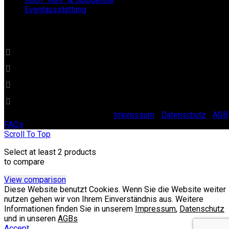
Eventausstattung
BECKERs Mietklüngel
0 22 32 - 21 34 84
info@beckersmietkluengel.de
Gutenbergstraße 1 - 50389 Wesseling
Mo - Fr: 9 – 17 Uhr, Sa: 9 – 12 Uhr
© 2025 Beckers Mietklüngel |
Impressum
|
Datenschutz
|
AGB
FAQs
Scroll To Top
Select at least 2 products
to compare
View comparison
Diese Website benutzt Cookies. Wenn Sie die Website weiter
nutzen gehen wir von Ihrem Einverständnis aus. Weitere
Informationen finden Sie in unserem
Impressum
,
Datenschutz
und in unseren
AGBs
Accept