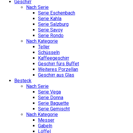
Geschirr
Nach Serie
Serie Eschenbach
Serie Kahla
Serie Salzburg
Serie Savoy
Serie Rondo
Nach Kategorie
Teller
Schüsseln
Kaffeegeschirr
Geschirr fürs Buffet
Weiteres Porzellan
Geschirr aus Glas
Besteck
Nach Serie
Serie Vega
Serie Donna
Serie Baguette
Serie Gemischt
Nach Kategorie
Messer
Gabeln
Löffel