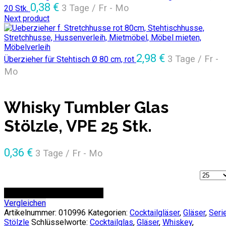
0,38
€
3 Tage / Fr - Mo
20 Stk.
Next product
2,98
€
3 Tage / Fr -
Überzieher für Stehtisch Ø 80 cm, rot
Mo
Whisky Tumbler Glas
Stölzle, VPE 25 Stk.
0,36
€
3 Tage / Fr - Mo
Anzahl
ZUR ANFRAGE HINZUFÜGEN
Vergleichen
Artikelnummer:
010996
Kategorien:
Cocktailgläser
,
Gläser
,
Seri
Stölzle
Schlüsselworte:
Cocktailglas
,
Gläser
,
Whiskey
,