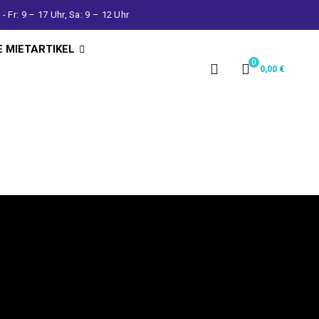
- Fr: 9 – 17 Uhr, Sa: 9 – 12 Uhr
E MIETARTIKEL
0
0,00
€