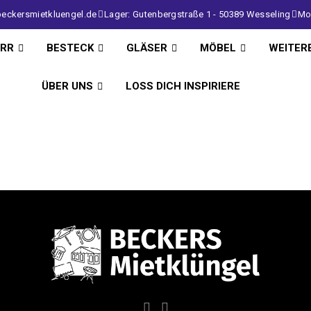
eckersmietkluengel.de
Lager: Gutenbergstraße 1 - 50389 Wesseling
Mo 
IRR
BESTECK
GLÄSER
MÖBEL
WEITER
ÜBER UNS
LOSS DICH INSPIRIERE