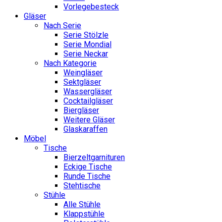
Vorlegebesteck
Gläser
Nach Serie
Serie Stölzle
Serie Mondial
Serie Neckar
Nach Kategorie
Weingläser
Sektgläser
Wassergläser
Cocktailgläser
Biergläser
Weitere Gläser
Glaskaraffen
Möbel
Tische
Bierzeltgarnituren
Eckige Tische
Runde Tische
Stehtische
Stühle
Alle Stühle
Klappstühle