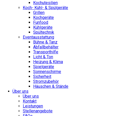
Kochutesilien
Koch- Kühl- & Spülgeräte
Grillen
Kochgeräte
Funfood
Kühlgeräte
Spültechnik
Eventausstattung
Bühne & Tanz
Abfallbehälter
Transporthilfe
Licht & Ton
Heizung & Klima
Spielgeräte
Sonnenschirme
Sicherheit
Stromzubehör
Häuschen & Stände
Über uns
Über uns
Kontakt
Leistungen
Stellenangebote
FAQs