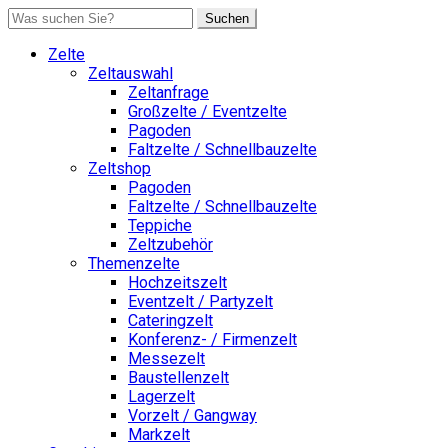
Suchen
Zelte
Zeltauswahl
Zeltanfrage
Großzelte / Eventzelte
Pagoden
Faltzelte / Schnellbauzelte
Zeltshop
Pagoden
Faltzelte / Schnellbauzelte
Teppiche
Zeltzubehör
Themenzelte
Hochzeitszelt
Eventzelt / Partyzelt
Cateringzelt
Konferenz- / Firmenzelt
Messezelt
Baustellenzelt
Lagerzelt
Vorzelt / Gangway
Markzelt