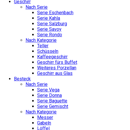
Geschirr
Nach Serie
Serie Eschenbach
Serie Kahla
Serie Salzburg
Serie Savoy
Serie Rondo
Nach Kategorie
Teller
Schüsseln
Kaffeegeschirr
Geschirr fürs Buffet
Weiteres Porzellan
Geschirr aus Glas
Besteck
Nach Serie
Serie Vega
Serie Donna
Serie Baguette
Serie Gemischt
Nach Kategorie
Messer
Gabeln
Löffel