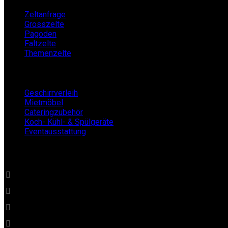
Zeltanfrage
Grosszelte
Pagoden
Faltzelte
Themenzelte
Mietshop
Geschirrverleih
Mietmöbel
Cateringzubehör
Koch- Kühl- & Spülgeräte
Eventausstattung
BECKERs Mietklüngel
0 22 32 - 21 34 84
info@beckersmietkluengel.de
Gutenbergstraße 1 - 50389 Wesseling
Mo - Fr: 9 – 17 Uhr, Sa: 9 – 12 Uhr