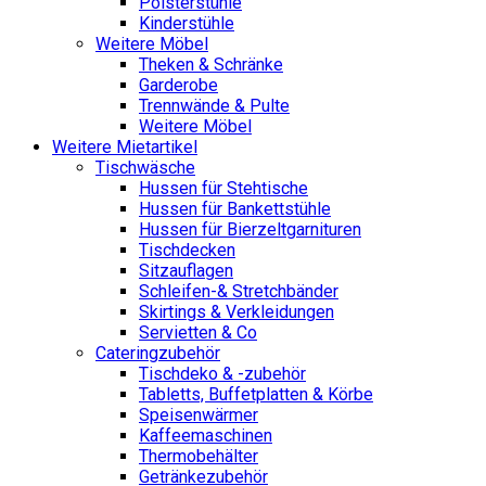
Polsterstühle
Kinderstühle
Weitere Möbel
Theken & Schränke
Garderobe
Trennwände & Pulte
Weitere Möbel
Weitere Mietartikel
Tischwäsche
Hussen für Stehtische
Hussen für Bankettstühle
Hussen für Bierzeltgarnituren
Tischdecken
Sitzauflagen
Schleifen-& Stretchbänder
Skirtings & Verkleidungen
Servietten & Co
Cateringzubehör
Tischdeko & -zubehör
Tabletts, Buffetplatten & Körbe
Speisenwärmer
Kaffeemaschinen
Thermobehälter
Getränkezubehör