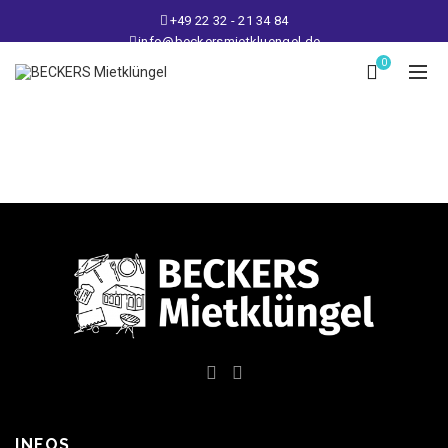
+49 22 32 - 21 34 84
info@beckersmietkluengel.de
Lager: Gutenbergstraße 1 - 50389 Wesseling
0
Mo - Fr: 9 – 17 Uhr, Sa: 9 – 12 Uhr
INFOS