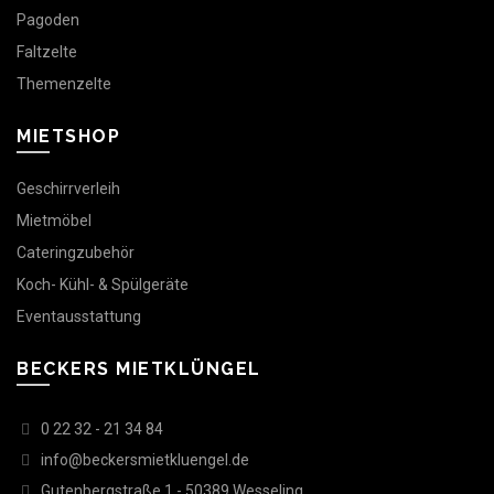
Pagoden
Faltzelte
Themenzelte
MIETSHOP
Geschirrverleih
Mietmöbel
Cateringzubehör
Koch- Kühl- & Spülgeräte
Eventausstattung
BECKERS MIETKLÜNGEL
0 22 32 - 21 34 84
info@beckersmietkluengel.de
Gutenbergstraße 1 - 50389 Wesseling