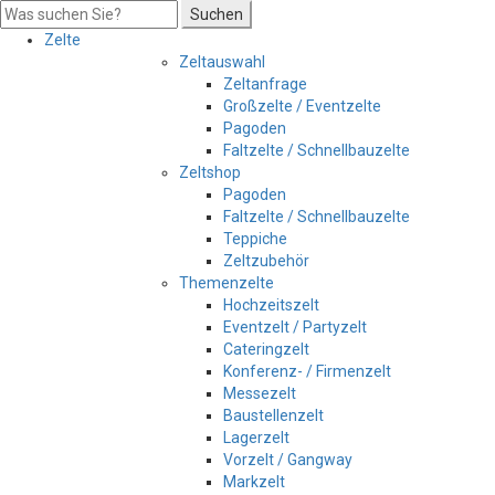
Suchen
Zelte
Zeltauswahl
Zeltanfrage
Großzelte / Eventzelte
Pagoden
Faltzelte / Schnellbauzelte
Zeltshop
Pagoden
Faltzelte / Schnellbauzelte
Teppiche
Zeltzubehör
Themenzelte
Hochzeitszelt
Eventzelt / Partyzelt
Cateringzelt
Konferenz- / Firmenzelt
Messezelt
Baustellenzelt
Lagerzelt
Vorzelt / Gangway
Markzelt