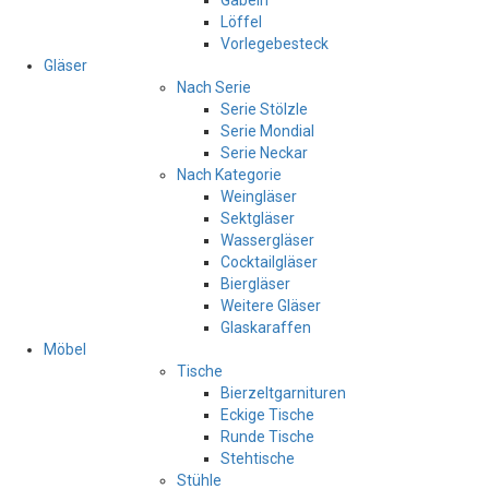
Gabeln
Löffel
Vorlegebesteck
Gläser
Nach Serie
Serie Stölzle
Serie Mondial
Serie Neckar
Nach Kategorie
Weingläser
Sektgläser
Wassergläser
Cocktailgläser
Biergläser
Weitere Gläser
Glaskaraffen
Möbel
Tische
Bierzeltgarnituren
Eckige Tische
Runde Tische
Stehtische
Stühle