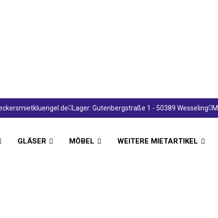
ckersmietkluengel.de
Lager: Gutenbergstraße 1 - 50389 Wesseling
Mo
GLÄSER
MÖBEL
WEITERE MIETARTIKEL