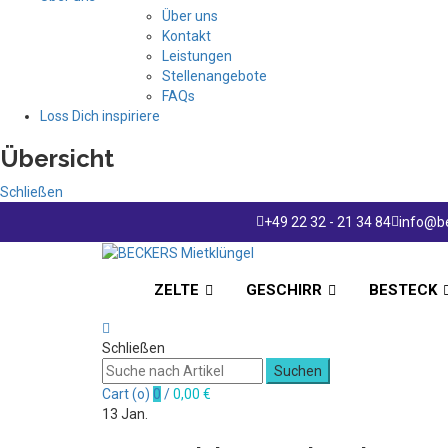
Über uns
Kontakt
Leistungen
Stellenangebote
FAQs
Loss Dich inspiriere
Übersicht
Schließen
+49 22 32 - 21 34 84
info@be
ZELTE
GESCHIRR
BESTECK
Schließen
Suchen
Cart (
o
)
0
/
0,00
€
13
Jan.