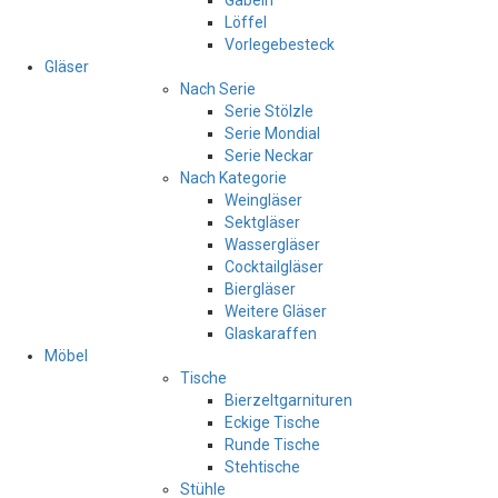
Gabeln
Löffel
Vorlegebesteck
Gläser
Nach Serie
Serie Stölzle
Serie Mondial
Serie Neckar
Nach Kategorie
Weingläser
Sektgläser
Wassergläser
Cocktailgläser
Biergläser
Weitere Gläser
Glaskaraffen
Möbel
Tische
Bierzeltgarnituren
Eckige Tische
Runde Tische
Stehtische
Stühle