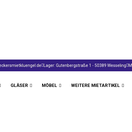
ckersmietkluengel.de
Lager: Gutenbergstraße 1 - 50389 Wesseling
Mo
GLÄSER
MÖBEL
WEITERE MIETARTIKEL