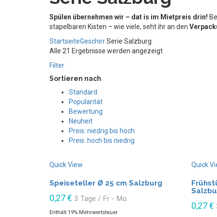
Spülen übernehmen wir – dat is im Mietpreis drin!
Be
stapelbaren Kisten – wie viele, seht ihr an den
Verpack
Startseite
Geschirr
Serie Salzburg
Alle 21 Ergebnisse werden angezeigt
Filter
Sortieren nach
Standard
Popularität
Bewertung
Neuheit
Preis: niedrig bis hoch
Preis: hoch bis niedrig
Quick View
Quick V
Speiseteller Ø 25 cm Salzburg
Frühst
Salzbu
0,27
€
3 Tage / Fr - Mo
0,27
€
Enthält 19% Mehrwertsteuer