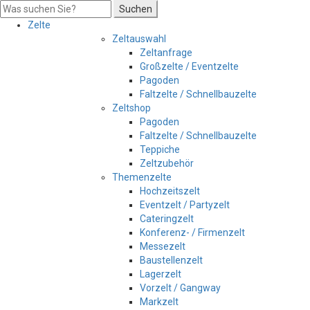
Suchen
Zelte
Zeltauswahl
Zeltanfrage
Großzelte / Eventzelte
Pagoden
Faltzelte / Schnellbauzelte
Zeltshop
Pagoden
Faltzelte / Schnellbauzelte
Teppiche
Zeltzubehör
Themenzelte
Hochzeitszelt
Eventzelt / Partyzelt
Cateringzelt
Konferenz- / Firmenzelt
Messezelt
Baustellenzelt
Lagerzelt
Vorzelt / Gangway
Markzelt