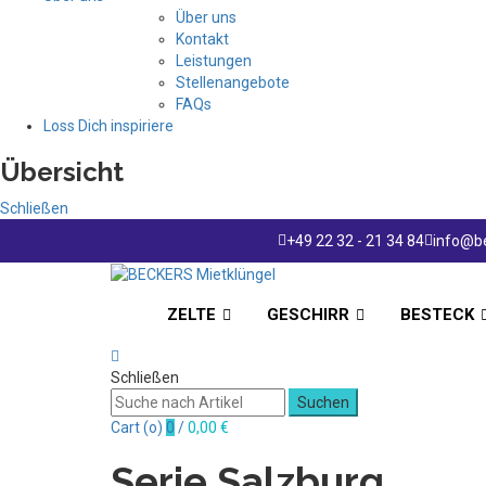
Über uns
Kontakt
Leistungen
Stellenangebote
FAQs
Loss Dich inspiriere
Übersicht
Schließen
+49 22 32 - 21 34 84
info@be
ZELTE
GESCHIRR
BESTECK
Schließen
Suchen
Cart (
o
)
0
/
0,00
€
Serie Salzburg