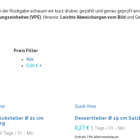
i der Rückgabe schauen wir kurz drüber, gezählt und genau geprüft wird
ungseinheiten (VPE)
. Hinweis:
Leichte Abweichungen vom Bild
und Ge
Preis Filter
Alle
0,00
€
+
iew
Quick View
ücksteller Ø 21 cm
Dessertteller Ø 19 cm Salz
rg
0,27
€
3 Tage / Fr - Mo
3 Tage / Fr - Mo
Enthält 19% Mehrwertsteuer