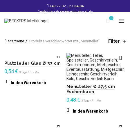
+49 22 32 - 21 34 84
info@beckersmietkluengel.de
Lager: Gutenbergstraße 1 - 50389 Wesseling
0
Mo - Fr: 9 – 17 Uhr, Sa: 9 – 12 Uhr
Filter
Startseite
Produkte verschlagwortet mit „Menüteller“
Platzteller Glas Ø 33 cm
0,54
€
3 Tage / Fr - Mo
In den Warenkorb
Menüteller Ø 27,5 cm
Eschenbach
0,48
€
3 Tage / Fr - Mo
In den Warenkorb