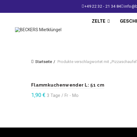
+49 22 32 - 21 34 84
info@b
ZELTE
GESCH
Startseite
Produkte verschlagwortet mit „Pizzaschaufel
Flammkuchenwender L: 51 cm
1,90
€
3 Tage / Fr - Mo
Enthält 19% Mehrwertsteuer
In den Warenkorb