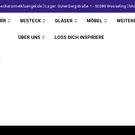
eckersmietkluengel.de
Lager: Gutenbergstraße 1 - 50389 Wesseling
Mo 
IRR
BESTECK
GLÄSER
MÖBEL
WEITER
ÜBER UNS
LOSS DICH INSPIRIERE
“