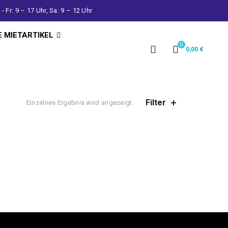
- Fr: 9 – 17 Uhr, Sa: 9 – 12 Uhr
E MIETARTIKEL
0
0,00
€
Filter
Einzelnes Ergebnis wird angezeigt.