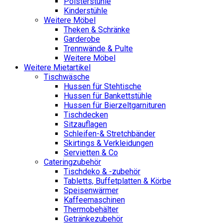
Polsterstühle
Kinderstühle
Weitere Möbel
Theken & Schränke
Garderobe
Trennwände & Pulte
Weitere Möbel
Weitere Mietartikel
Tischwäsche
Hussen für Stehtische
Hussen für Bankettstühle
Hussen für Bierzeltgarnituren
Tischdecken
Sitzauflagen
Schleifen-& Stretchbänder
Skirtings & Verkleidungen
Servietten & Co
Cateringzubehör
Tischdeko & -zubehör
Tabletts, Buffetplatten & Körbe
Speisenwärmer
Kaffeemaschinen
Thermobehälter
Getränkezubehör