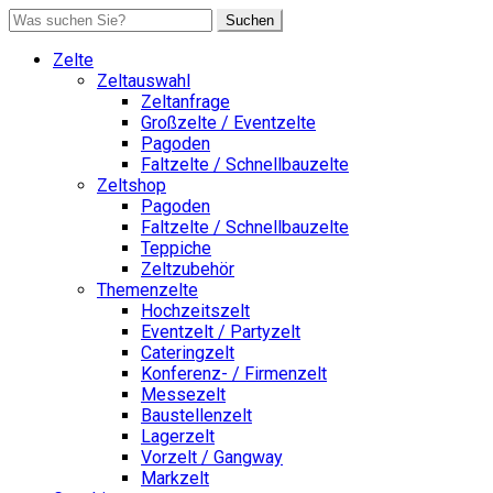
Suchen
Zelte
Zeltauswahl
Zeltanfrage
Großzelte / Eventzelte
Pagoden
Faltzelte / Schnellbauzelte
Zeltshop
Pagoden
Faltzelte / Schnellbauzelte
Teppiche
Zeltzubehör
Themenzelte
Hochzeitszelt
Eventzelt / Partyzelt
Cateringzelt
Konferenz- / Firmenzelt
Messezelt
Baustellenzelt
Lagerzelt
Vorzelt / Gangway
Markzelt