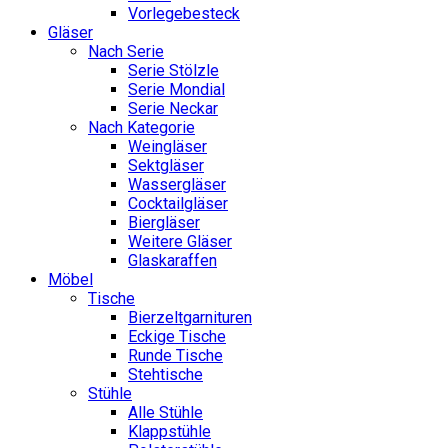
Vorlegebesteck
Gläser
Nach Serie
Serie Stölzle
Serie Mondial
Serie Neckar
Nach Kategorie
Weingläser
Sektgläser
Wassergläser
Cocktailgläser
Biergläser
Weitere Gläser
Glaskaraffen
Möbel
Tische
Bierzeltgarnituren
Eckige Tische
Runde Tische
Stehtische
Stühle
Alle Stühle
Klappstühle