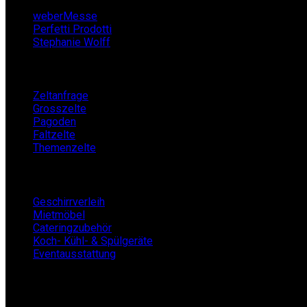
weberMesse
Perfetti Prodotti
Stephanie Wolff
Zeltverleih
Zeltanfrage
Grosszelte
Pagoden
Faltzelte
Themenzelte
Mietshop
Geschirrverleih
Mietmöbel
Cateringzubehör
Koch- Kühl- & Spülgeräte
Eventausstattung
BECKERs Mietklüngel