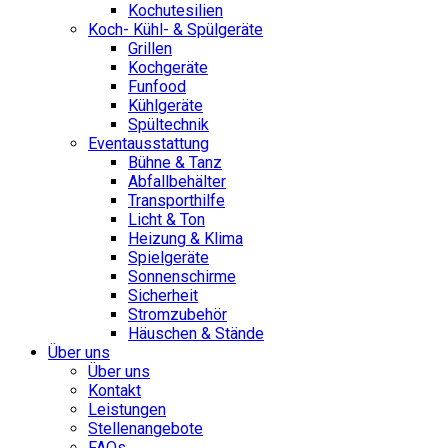
Kochutesilien
Koch- Kühl- & Spülgeräte
Grillen
Kochgeräte
Funfood
Kühlgeräte
Spültechnik
Eventausstattung
Bühne & Tanz
Abfallbehälter
Transporthilfe
Licht & Ton
Heizung & Klima
Spielgeräte
Sonnenschirme
Sicherheit
Stromzubehör
Häuschen & Stände
Über uns
Über uns
Kontakt
Leistungen
Stellenangebote
FAQs