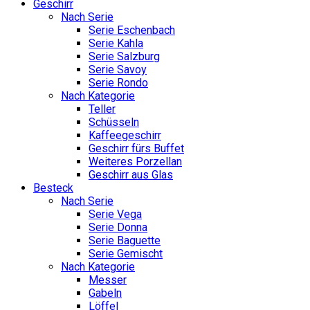
Geschirr
Nach Serie
Serie Eschenbach
Serie Kahla
Serie Salzburg
Serie Savoy
Serie Rondo
Nach Kategorie
Teller
Schüsseln
Kaffeegeschirr
Geschirr fürs Buffet
Weiteres Porzellan
Geschirr aus Glas
Besteck
Nach Serie
Serie Vega
Serie Donna
Serie Baguette
Serie Gemischt
Nach Kategorie
Messer
Gabeln
Löffel