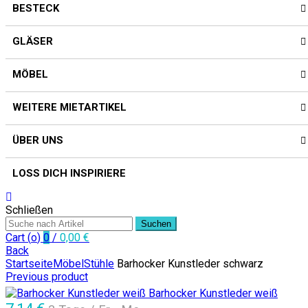
BESTECK
GLÄSER
MÖBEL
WEITERE MIETARTIKEL
ÜBER UNS
LOSS DICH INSPIRIERE
Schließen
Suchen
Cart (
o
)
0
/
0,00
€
Back
Startseite
Möbel
Stühle
Barhocker Kunstleder schwarz
Previous product
Barhocker Kunstleder weiß