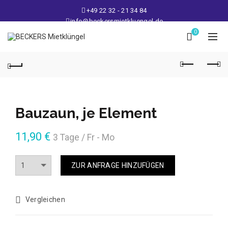
+49 22 32 - 21 34 84
info@beckersmietkluengel.de
Lager: Gutenbergstraße 1 - 50389 Wesseling
0
Mo - Fr: 9 – 17 Uhr, Sa: 9 – 12 Uhr
Bauzaun, je Element
11,90
€
3 Tage / Fr - Mo
Anzahl
ZUR ANFRAGE HINZUFÜGEN
Vergleichen